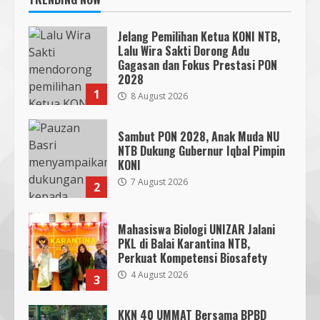
Jelang Pemilihan Ketua KONI NTB,
Lalu Wira Sakti Dorong Adu
Gagasan dan Fokus Prestasi PON
2028
1
8 August 2026
Sambut PON 2028, Anak Muda NU
NTB Dukung Gubernur Iqbal Pimpin
KONI
7 August 2026
2
Mahasiswa Biologi UNIZAR Jalani
PKL di Balai Karantina NTB,
Perkuat Kompetensi Biosafety
4 August 2026
3
KKN 40 UMMAT Bersama BPBD