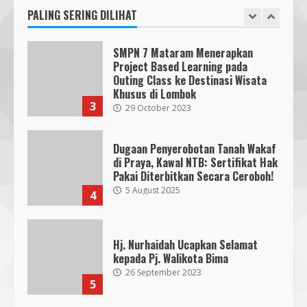
27 September 2023
PALING SERING DILIHAT
2
KKN 40 UMMAT Bersama BPBD
Lombok Barat Bangun Generasi
Tangguh melalui Edukasi dan
SMPN 7 Mataram Menerapkan
Simulasi Mitigasi Bencana
Project Based Learning pada
5
4 August 2026
Outing Class ke Destinasi Wisata
Khusus di Lombok
3
29 October 2023
Dugaan Penyerobotan Tanah Wakaf
di Praya, Kawal NTB: Sertifikat Hak
Pakai Diterbitkan Secara Ceroboh!
5 August 2025
4
Hj. Nurhaidah Ucapkan Selamat
kepada Pj. Walikota Bima
26 September 2023
5