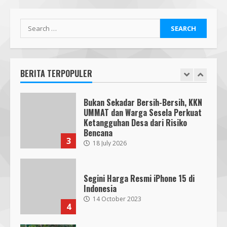
Para Pendidik
1
19 January 2026
Mafindo NTB Bersama PGRI Kota
Mataram Melaksanakan Kelas
Kecerdasan Artifisial – AI Goes to
School MAFINDO
BERITA TERPOPULER
2
23 October 2025
Bukan Sekadar Bersih-Bersih, KKN
UMMAT dan Warga Sesela Perkuat
Ketangguhan Desa dari Risiko
Bencana
3
18 July 2026
Segini Harga Resmi iPhone 15 di
Indonesia
14 October 2023
4