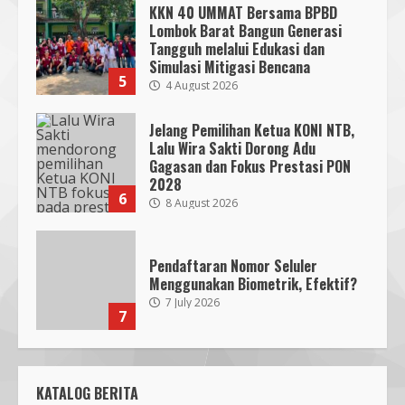
KKN 40 UMMAT Bersama BPBD
Lombok Barat Bangun Generasi
Tangguh melalui Edukasi dan
SMPN 7 Mataram Menerapkan
Simulasi Mitigasi Bencana
Project Based Learning pada
5
4 August 2026
Outing Class ke Destinasi Wisata
Khusus di Lombok
3
Jelang Pemilihan Ketua KONI NTB,
29 October 2023
Lalu Wira Sakti Dorong Adu
Gagasan dan Fokus Prestasi PON
Dugaan Penyerobotan Tanah Wakaf
2028
6
di Praya, Kawal NTB: Sertifikat Hak
8 August 2026
Pakai Diterbitkan Secara Ceroboh!
5 August 2025
4
Pendaftaran Nomor Seluler
Menggunakan Biometrik, Efektif?
7 July 2026
Hj. Nurhaidah Ucapkan Selamat
7
kepada Pj. Walikota Bima
26 September 2023
Mafindo NTB Bersama Pesantren
5
Alam Sayang Ibu Lombok Barat
KATALOG BERITA
Melaksanakan Kegiatan