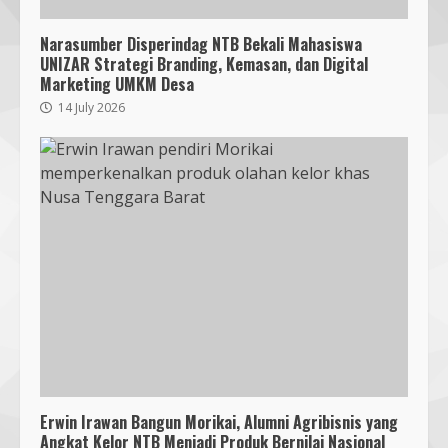
Narasumber Disperindag NTB Bekali Mahasiswa
UNIZAR Strategi Branding, Kemasan, dan Digital
Marketing UMKM Desa
14 July 2026
Bukan Sekadar Bersih-Bersih, KKN
UMMAT dan Warga Sesela Perkuat
Ketangguhan Desa dari Risiko
Bencana
3
18 July 2026
Segini Harga Resmi iPhone 15 di
Indonesia
14 October 2023
4
Erwin Irawan Bangun Morikai, Alumni Agribisnis yang
Angkat Kelor NTB Menjadi Produk Bernilai Nasional