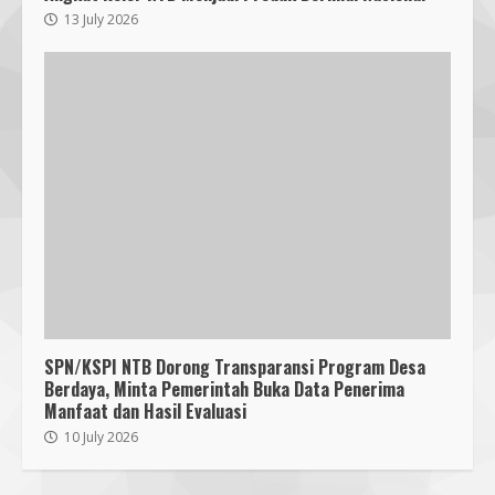
KKN 40 UMMAT Bersama BPBD
Lombok Barat Bangun Generasi
13 July 2026
Tangguh melalui Edukasi dan
Simulasi Mitigasi Bencana
5
4 August 2026
Jelang Pemilihan Ketua KONI NTB,
Lalu Wira Sakti Dorong Adu
Gagasan dan Fokus Prestasi PON
2028
6
8 August 2026
Pendaftaran Nomor Seluler
Menggunakan Biometrik, Efektif?
7 July 2026
SPN/KSPI NTB Dorong Transparansi Program Desa
7
Berdaya, Minta Pemerintah Buka Data Penerima
Manfaat dan Hasil Evaluasi
Mafindo NTB Bersama Pesantren
10 July 2026
Alam Sayang Ibu Lombok Barat
Melaksanakan Kegiatan
Implementasi AI Ready Asean Bagi