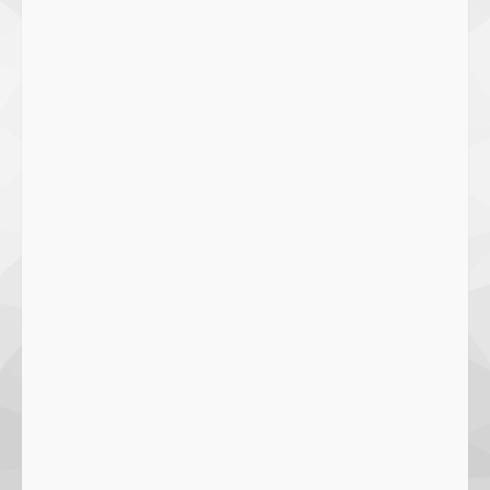
Ramah Lingkungan!
27 September 2023
2
SMPN 7 Mataram Menerapkan
Project Based Learning pada
Outing Class ke Destinasi Wisata
Khusus di Lombok
3
29 October 2023
Dugaan Penyerobotan Tanah Wakaf
di Praya, Kawal NTB: Sertifikat Hak
Pakai Diterbitkan Secara Ceroboh!
5 August 2025
4
Hj. Nurhaidah Ucapkan Selamat
kepada Pj. Walikota Bima
26 September 2023
5