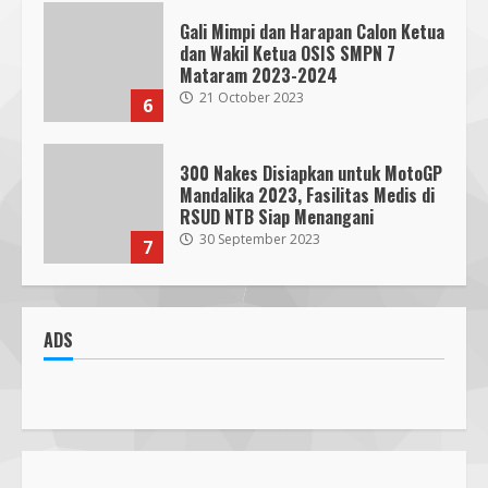
Gali Mimpi dan Harapan Calon Ketua
dan Wakil Ketua OSIS SMPN 7
Mataram 2023-2024
21 October 2023
6
300 Nakes Disiapkan untuk MotoGP
Mandalika 2023, Fasilitas Medis di
RSUD NTB Siap Menangani
30 September 2023
7
Parkir Semrawut di Depan RS
Cahaya Medika Praya Dikeluhkan
ADS
Warga, Kawal NTB Desak
Penegakan Aturan
1
5 June 2025
Pawon Pengsong NTB: Memanjakan
Lidah dengan Olahan Sehat dan