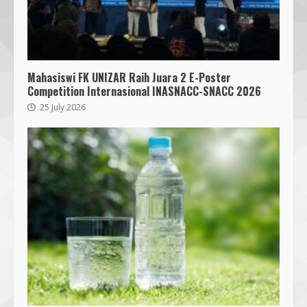
Segini Harga Resmi iPhone 15 di
Indonesia
14 October 2023
4
Mahasiswi FK UNIZAR Raih Juara 2 E-Poster
KKN 40 UMMAT Bersama BPBD
Competition Internasional INASNACC-SNACC 2026
Lombok Barat Bangun Generasi
Tangguh melalui Edukasi dan
25 July 2026
Simulasi Mitigasi Bencana
5
4 August 2026
Jelang Pemilihan Ketua KONI NTB,
Lalu Wira Sakti Dorong Adu
Gagasan dan Fokus Prestasi PON
2028
6
8 August 2026
Pendaftaran Nomor Seluler
Menggunakan Biometrik, Efektif?
7 July 2026