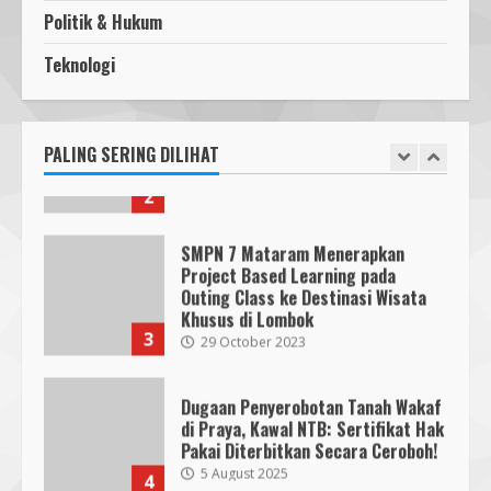
1
5 June 2025
Politik & Hukum
Segini Harga Resmi iPhone 15 di
Indonesia
Teknologi
Pawon Pengsong NTB: Memanjakan
14 October 2023
4
Lidah dengan Olahan Sehat dan
Ramah Lingkungan!
27 September 2023
PALING SERING DILIHAT
2
KKN 40 UMMAT Bersama BPBD
Lombok Barat Bangun Generasi
Tangguh melalui Edukasi dan
SMPN 7 Mataram Menerapkan
Simulasi Mitigasi Bencana
Project Based Learning pada
5
4 August 2026
Outing Class ke Destinasi Wisata
Khusus di Lombok
3
29 October 2023
Dugaan Penyerobotan Tanah Wakaf
di Praya, Kawal NTB: Sertifikat Hak
Pakai Diterbitkan Secara Ceroboh!
5 August 2025
4