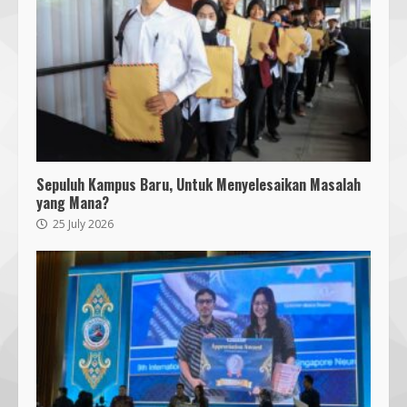
Sepuluh Kampus Baru, Untuk Menyelesaikan Masalah
yang Mana?
25 July 2026
Bukan Sekadar Bersih-Bersih, KKN
UMMAT dan Warga Sesela Perkuat
Ketangguhan Desa dari Risiko
Bencana
3
18 July 2026