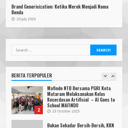
7
Brand Genericization: Ketika Merek Menjadi Nama
Benda
Mafindo NTB Bersama Pesantren
20 July 2026
Alam Sayang Ibu Lombok Barat
Melaksanakan Kegiatan
Implementasi AI Ready Asean Bagi
Para Pendidik
1
19 January 2026
Search
Mafindo NTB Bersama PGRI Kota
for:
Mataram Melaksanakan Kelas
Kecerdasan Artifisial – AI Goes to
School MAFINDO
BERITA TERPOPULER
2
23 October 2025
Bukan Sekadar Bersih-Bersih, KKN
UMMAT dan Warga Sesela Perkuat
Ketangguhan Desa dari Risiko
Bencana
3
18 July 2026