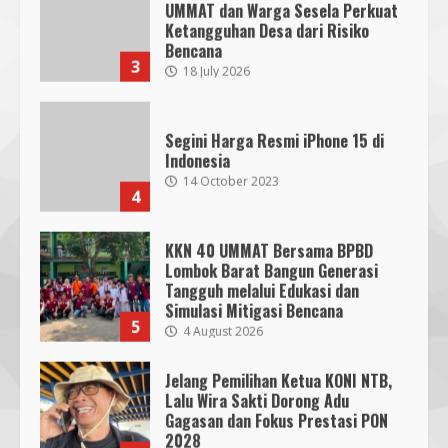
Segini Harga Resmi iPhone 15 di
Indonesia
14 October 2023
4
KKN 40 UMMAT Bersama BPBD
Lombok Barat Bangun Generasi
Tangguh melalui Edukasi dan
SMPN 7 Mataram Menerapkan
Simulasi Mitigasi Bencana
Project Based Learning pada
5
4 August 2026
Outing Class ke Destinasi Wisata
Khusus di Lombok
3
Jelang Pemilihan Ketua KONI NTB,
29 October 2023
Lalu Wira Sakti Dorong Adu
Gagasan dan Fokus Prestasi PON
Dugaan Penyerobotan Tanah Wakaf
2028
6
di Praya, Kawal NTB: Sertifikat Hak
8 August 2026
Pakai Diterbitkan Secara Ceroboh!
5 August 2025
4
Pendaftaran Nomor Seluler
Menggunakan Biometrik, Efektif?