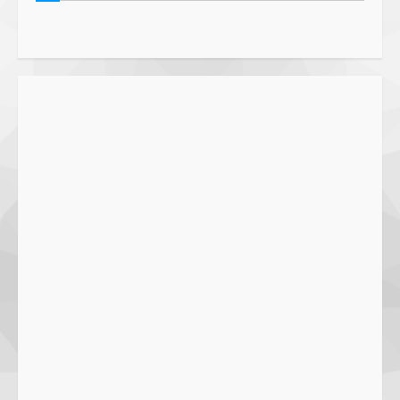
Penegakan Aturan
1
5 June 2025
Pawon Pengsong NTB: Memanjakan
Lidah dengan Olahan Sehat dan
Ramah Lingkungan!
27 September 2023
2
SMPN 7 Mataram Menerapkan
Project Based Learning pada
Outing Class ke Destinasi Wisata
Khusus di Lombok
3
29 October 2023
Dugaan Penyerobotan Tanah Wakaf
di Praya, Kawal NTB: Sertifikat Hak
Pakai Diterbitkan Secara Ceroboh!
5 August 2025
4