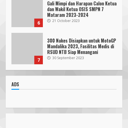
Gali Mimpi dan Harapan Calon Ketua
dan Wakil Ketua OSIS SMPN 7
Mataram 2023-2024
21 October 2023
6
300 Nakes Disiapkan untuk MotoGP
Mandalika 2023, Fasilitas Medis di
RSUD NTB Siap Menangani
30 September 2023
7
Parkir Semrawut di Depan RS
Cahaya Medika Praya Dikeluhkan
ADS
Warga, Kawal NTB Desak
Penegakan Aturan
1
5 June 2025
Pawon Pengsong NTB: Memanjakan
Lidah dengan Olahan Sehat dan
Ramah Lingkungan!