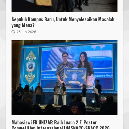
Sepuluh Kampus Baru, Untuk Menyelesaikan Masalah
yang Mana?
25 July 2026
Bukan Sekadar Bersih-Bersih, KKN
UMMAT dan Warga Sesela Perkuat
Ketangguhan Desa dari Risiko
Bencana
3
18 July 2026
Segini Harga Resmi iPhone 15 di
Indonesia
14 October 2023
4
Mahasiswi FK UNIZAR Raih Juara 2 E-Poster
KKN 40 UMMAT Bersama BPBD
Competition Internasional INASNACC-SNACC 2026