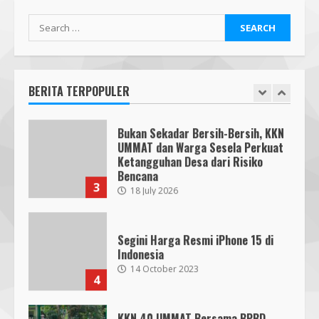
Para Pendidik
1
19 January 2026
Search
Mafindo NTB Bersama PGRI Kota
for:
Mataram Melaksanakan Kelas
Kecerdasan Artifisial – AI Goes to
School MAFINDO
BERITA TERPOPULER
2
23 October 2025
Bukan Sekadar Bersih-Bersih, KKN
UMMAT dan Warga Sesela Perkuat
Ketangguhan Desa dari Risiko
Bencana
3
18 July 2026
Segini Harga Resmi iPhone 15 di
Indonesia
14 October 2023
4
KKN 40 UMMAT Bersama BPBD