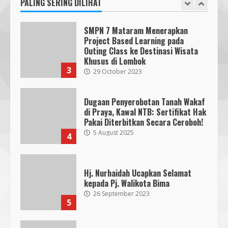
27 September 2023
PALING SERING DILIHAT
2
KKN 40 UMMAT Bersama BPBD
Lombok Barat Bangun Generasi
Tangguh melalui Edukasi dan
SMPN 7 Mataram Menerapkan
Simulasi Mitigasi Bencana
Project Based Learning pada
5
4 August 2026
Outing Class ke Destinasi Wisata
Khusus di Lombok
3
29 October 2023
Dugaan Penyerobotan Tanah Wakaf
di Praya, Kawal NTB: Sertifikat Hak
Pakai Diterbitkan Secara Ceroboh!
5 August 2025
4
Hj. Nurhaidah Ucapkan Selamat
kepada Pj. Walikota Bima
26 September 2023
5