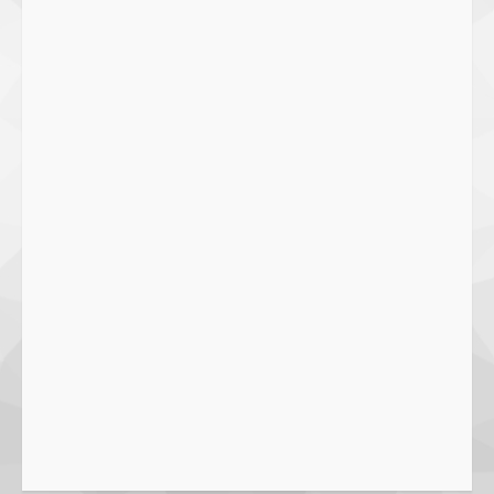
27 September 2023
2
SMPN 7 Mataram Menerapkan
Project Based Learning pada
Outing Class ke Destinasi Wisata
Khusus di Lombok
3
29 October 2023
Dugaan Penyerobotan Tanah Wakaf
di Praya, Kawal NTB: Sertifikat Hak
Pakai Diterbitkan Secara Ceroboh!
5 August 2025
4
Hj. Nurhaidah Ucapkan Selamat
kepada Pj. Walikota Bima
26 September 2023
5