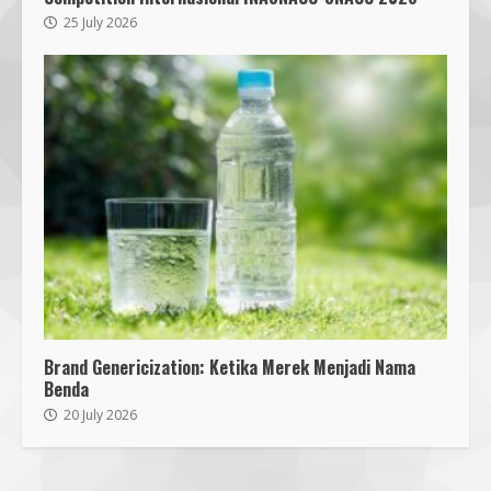
Lombok Barat Bangun Generasi
Tangguh melalui Edukasi dan
25 July 2026
Simulasi Mitigasi Bencana
5
4 August 2026
Sambut PON 2028, Anak Muda NU
NTB Dukung Gubernur Iqbal Pimpin
KONI
7 August 2026
6
Pendaftaran Nomor Seluler
Menggunakan Biometrik, Efektif?
7 July 2026
7
Brand Genericization: Ketika Merek Menjadi Nama
Benda
Mafindo NTB Bersama Pesantren
20 July 2026
Alam Sayang Ibu Lombok Barat
Melaksanakan Kegiatan
Implementasi AI Ready Asean Bagi