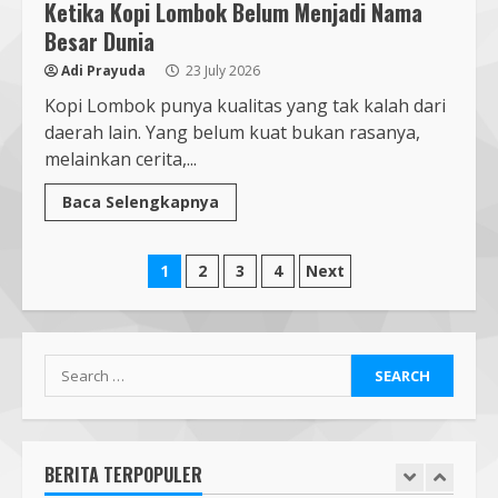
Ketika Kopi Lombok Belum Menjadi Nama
KONI
Besar Dunia
7 August 2026
6
Adi Prayuda
23 July 2026
Kopi Lombok punya kualitas yang tak kalah dari
Pendaftaran Nomor Seluler
daerah lain. Yang belum kuat bukan rasanya,
Menggunakan Biometrik, Efektif?
melainkan cerita,...
7 July 2026
7
Baca Selengkapnya
Mafindo NTB Bersama Pesantren
Posts
Alam Sayang Ibu Lombok Barat
1
2
3
4
Next
Melaksanakan Kegiatan
pagination
Implementasi AI Ready Asean Bagi
Para Pendidik
1
19 January 2026
Search
Mafindo NTB Bersama PGRI Kota
for:
Mataram Melaksanakan Kelas
Kecerdasan Artifisial – AI Goes to
School MAFINDO
BERITA TERPOPULER
2
23 October 2025