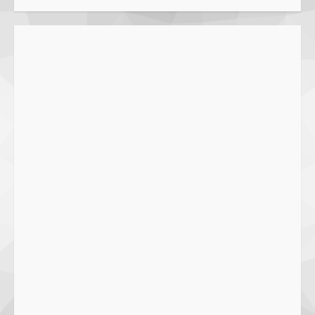
3
29 October 2023
Dugaan Penyerobotan Tanah Wakaf
di Praya, Kawal NTB: Sertifikat Hak
Pakai Diterbitkan Secara Ceroboh!
5 August 2025
4
Hj. Nurhaidah Ucapkan Selamat
kepada Pj. Walikota Bima
26 September 2023
5