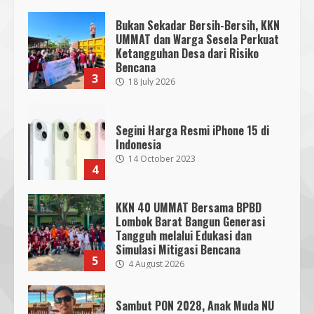
Bukan Sekadar Bersih-Bersih, KKN
UMMAT dan Warga Sesela Perkuat
Ketangguhan Desa dari Risiko
Bencana
3
18 July 2026
Segini Harga Resmi iPhone 15 di
Indonesia
14 October 2023
4
KKN 40 UMMAT Bersama BPBD
Lombok Barat Bangun Generasi
Tangguh melalui Edukasi dan
SMPN 7 Mataram Menerapkan
Simulasi Mitigasi Bencana
Project Based Learning pada
5
4 August 2026
Outing Class ke Destinasi Wisata
Khusus di Lombok
3
29 October 2023
Sambut PON 2028, Anak Muda NU