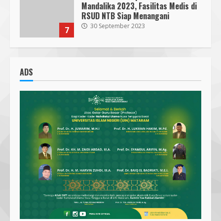
Mandalika 2023, Fasilitas Medis di
RSUD NTB Siap Menangani
30 September 2023
7
Parkir Semrawut di Depan RS
Cahaya Medika Praya Dikeluhkan
ADS
Warga, Kawal NTB Desak
Penegakan Aturan
1
5 June 2025
Pawon Pengsong NTB: Memanjakan
Lidah dengan Olahan Sehat dan
Ramah Lingkungan!
27 September 2023
2
SMPN 7 Mataram Menerapkan
Project Based Learning pada
Outing Class ke Destinasi Wisata
Khusus di Lombok