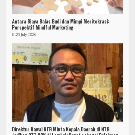
Antara Biaya Balas Budi dan Mimpi Meritokrasi:
Perspektif Mindful Marketing
23 July 2026
Bukan Sekadar Bersih-Bersih, KKN
UMMAT dan Warga Sesela Perkuat
Ketangguhan Desa dari Risiko
Bencana
3
18 July 2026
Segini Harga Resmi iPhone 15 di
Indonesia
14 October 2023
4
Direktur Kawal NTB Minta Kepala Daerah di NTB
KKN 40 UMMAT Bersama BPBD