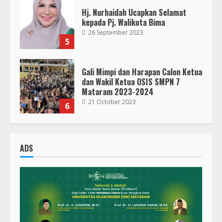
Gali Mimpi dan Harapan Calon Ketua
dan Wakil Ketua OSIS SMPN 7
Mataram 2023-2024
21 October 2023
6
300 Nakes Disiapkan untuk MotoGP
Mandalika 2023, Fasilitas Medis di
RSUD NTB Siap Menangani
30 September 2023
7
Parkir Semrawut di Depan RS
Cahaya Medika Praya Dikeluhkan
ADS
Warga, Kawal NTB Desak
Penegakan Aturan
1
5 June 2025
Pawon Pengsong NTB: Memanjakan
Lidah dengan Olahan Sehat dan
Ramah Lingkungan!