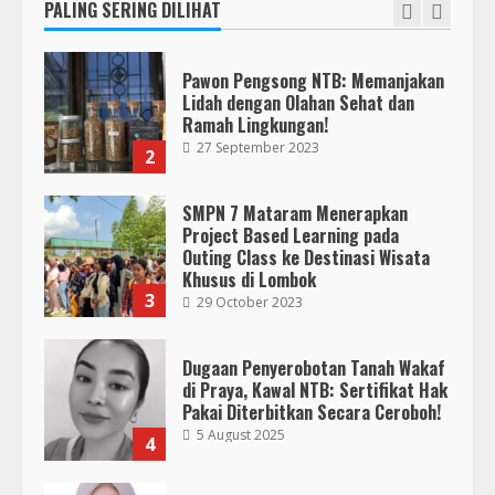
27 September 2023
PALING SERING DILIHAT
2
KKN 40 UMMAT Bersama BPBD
Lombok Barat Bangun Generasi
Tangguh melalui Edukasi dan
SMPN 7 Mataram Menerapkan
Simulasi Mitigasi Bencana
Project Based Learning pada
5
4 August 2026
Outing Class ke Destinasi Wisata
Khusus di Lombok
3
29 October 2023
Dugaan Penyerobotan Tanah Wakaf
di Praya, Kawal NTB: Sertifikat Hak
Pakai Diterbitkan Secara Ceroboh!
5 August 2025
4
Hj. Nurhaidah Ucapkan Selamat
kepada Pj. Walikota Bima
26 September 2023
5