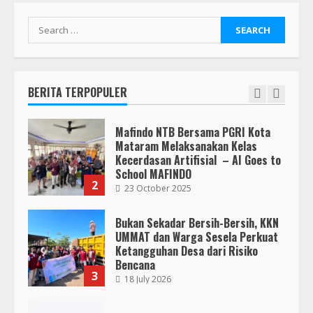
Para Pendidik
1
19 January 2026
Search
for:
Mafindo NTB Bersama PGRI Kota
Mataram Melaksanakan Kelas
Kecerdasan Artifisial – AI Goes to
School MAFINDO
BERITA TERPOPULER
2
23 October 2025
Bukan Sekadar Bersih-Bersih, KKN
UMMAT dan Warga Sesela Perkuat
Ketangguhan Desa dari Risiko
Bencana
3
18 July 2026
Segini Harga Resmi iPhone 15 di
Indonesia
14 October 2023
4