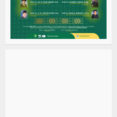
27 September 2023
2
SMPN 7 Mataram Menerapkan
Project Based Learning pada
Outing Class ke Destinasi Wisata
Khusus di Lombok
3
29 October 2023
Dugaan Penyerobotan Tanah Wakaf
di Praya, Kawal NTB: Sertifikat Hak
Pakai Diterbitkan Secara Ceroboh!
5 August 2025
4
Hj. Nurhaidah Ucapkan Selamat
kepada Pj. Walikota Bima
26 September 2023
5