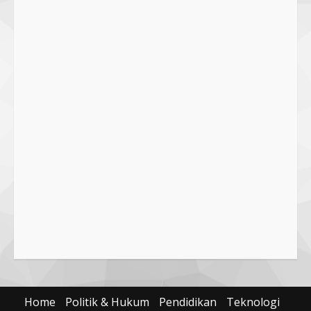
Pawon Pengsong NTB: Memanjakan
Lidah dengan Olahan Sehat dan
Ramah Lingkungan!
27 September 2023
2
SMPN 7 Mataram Menerapkan
Project Based Learning pada
Outing Class ke Destinasi Wisata
Khusus di Lombok
3
29 October 2023
Dugaan Penyerobotan Tanah Wakaf
di Praya, Kawal NTB: Sertifikat Hak
Pakai Diterbitkan Secara Ceroboh!
5 August 2025
4
Hj. Nurhaidah Ucapkan Selamat
kepada Pj. Walikota Bima
Home
Politik & Hukum
Pendidikan
Teknologi