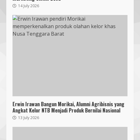
14 July 2026
Bukan Sekadar Bersih-Bersih, KKN
UMMAT dan Warga Sesela Perkuat
Ketangguhan Desa dari Risiko
Bencana
3
18 July 2026
Erwin Irawan Bangun Morikai, Alumni Agribisnis yang
Angkat Kelor NTB Menjadi Produk Bernilai Nasional
Segini Harga Resmi iPhone 15 di
13 July 2026
Indonesia
14 October 2023
4