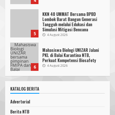
4
KKN 40 UMMAT Bersama BPBD
Lombok Barat Bangun Generasi
Tangguh melalui Edukasi dan
SMPN 7 Mataram Menerapkan
Simulasi Mitigasi Bencana
Project Based Learning pada
5
4 August 2026
Outing Class ke Destinasi Wisata
Khusus di Lombok
3
29 October 2023
Mahasiswa Biologi UNIZAR Jalani
PKL di Balai Karantina NTB,
Perkuat Kompetensi Biosafety
Dugaan Penyerobotan Tanah Wakaf
4 August 2026
6
di Praya, Kawal NTB: Sertifikat Hak
Pakai Diterbitkan Secara Ceroboh!
5 August 2025
4
Pendaftaran Nomor Seluler
KATALOG BERITA
Menggunakan Biometrik, Efektif?
7 July 2026
Hj. Nurhaidah Ucapkan Selamat
7
Advertorial
kepada Pj. Walikota Bima
26 September 2023
Berita NTB
Mafindo NTB Bersama Pesantren
5