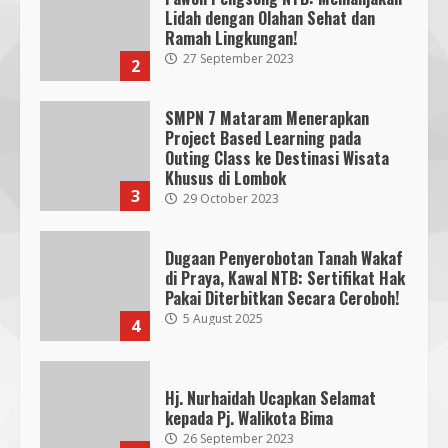
4
Lidah dengan Olahan Sehat dan
Ramah Lingkungan!
27 September 2023
2
KKN 40 UMMAT Bersama BPBD
Lombok Barat Bangun Generasi
Tangguh melalui Edukasi dan
SMPN 7 Mataram Menerapkan
Simulasi Mitigasi Bencana
Project Based Learning pada
5
4 August 2026
Outing Class ke Destinasi Wisata
Khusus di Lombok
3
29 October 2023
Dugaan Penyerobotan Tanah Wakaf
di Praya, Kawal NTB: Sertifikat Hak
Pakai Diterbitkan Secara Ceroboh!
5 August 2025
4
Hj. Nurhaidah Ucapkan Selamat
kepada Pj. Walikota Bima
26 September 2023