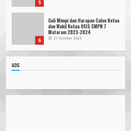
5
Gali Mimpi dan Harapan Calon Ketua
dan Wakil Ketua OSIS SMPN 7
Mataram 2023-2024
21 October 2023
6
300 Nakes Disiapkan untuk MotoGP
Mandalika 2023, Fasilitas Medis di
ADS
RSUD NTB Siap Menangani
30 September 2023
7
Parkir Semrawut di Depan RS
Cahaya Medika Praya Dikeluhkan
Warga, Kawal NTB Desak
Penegakan Aturan
1
5 June 2025