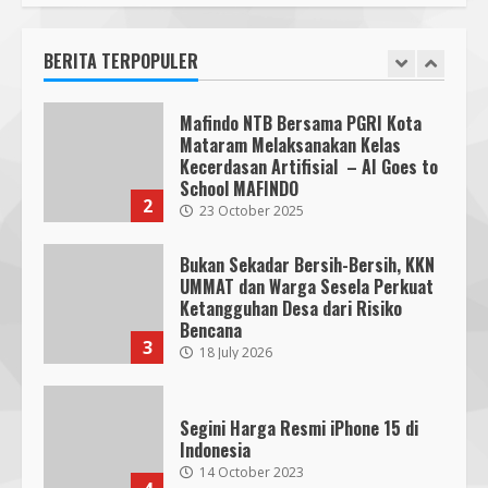
Melaksanakan Kegiatan
Implementasi AI Ready Asean Bagi
BERITA TERPOPULER
Para Pendidik
1
19 January 2026
Mafindo NTB Bersama PGRI Kota
Mataram Melaksanakan Kelas
Kecerdasan Artifisial – AI Goes to
School MAFINDO
2
23 October 2025
Bukan Sekadar Bersih-Bersih, KKN
UMMAT dan Warga Sesela Perkuat
Ketangguhan Desa dari Risiko
Bencana
3
18 July 2026
Segini Harga Resmi iPhone 15 di
Indonesia
14 October 2023