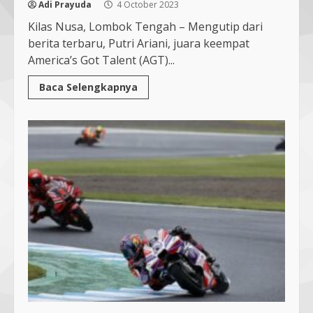
Adi Prayuda
4 October 2023
Kilas Nusa, Lombok Tengah – Mengutip dari
Bukan Sekadar Bersih-Bersih, KKN
berita terbaru, Putri Ariani, juara keempat
UMMAT dan Warga Sesela Perkuat
America’s Got Talent (AGT)...
Ketangguhan Desa dari Risiko
Bencana
Baca Selengkapnya
3
18 July 2026
Segini Harga Resmi iPhone 15 di
Indonesia
14 October 2023
4
KKN 40 UMMAT Bersama BPBD
Lombok Barat Bangun Generasi
Tangguh melalui Edukasi dan
Simulasi Mitigasi Bencana
5
4 August 2026