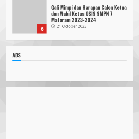
300 Nakes Disiapkan untuk MotoGP
Mandalika 2023, Fasilitas Medis di
RSUD NTB Siap Menangani
30 September 2023
7
Parkir Semrawut di Depan RS
Cahaya Medika Praya Dikeluhkan
ADS
Warga, Kawal NTB Desak
Penegakan Aturan
1
5 June 2025
Pawon Pengsong NTB: Memanjakan
Lidah dengan Olahan Sehat dan
Ramah Lingkungan!
27 September 2023
2
SMPN 7 Mataram Menerapkan
Project Based Learning pada
Outing Class ke Destinasi Wisata