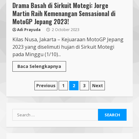
Sambut PON 2028, Anak Muda NU
Drama Basah di Sirkuit Motegi: Jorge
NTB Dukung Gubernur Iqbal Pimpin
Martin Raih Kemenangan Sensasional di
KONI
MotoGP Jepang 2023!
7 August 2026
6
Adi Prayuda
2 October 2023
Kilas Nusa, Jakarta – Kejuaraan MotoGP Jepang
Pendaftaran Nomor Seluler
2023 yang diselimuti hujan di Sirkuit Motegi
Menggunakan Biometrik, Efektif?
pada Minggu (1/10)...
7 July 2026
7
Baca Selengkapnya
Mafindo NTB Bersama Pesantren
Posts
Alam Sayang Ibu Lombok Barat
Previous
1
2
3
Next
Melaksanakan Kegiatan
pagination
Implementasi AI Ready Asean Bagi
Para Pendidik
1
19 January 2026
Search
Mafindo NTB Bersama PGRI Kota
for:
Mataram Melaksanakan Kelas
Kecerdasan Artifisial – AI Goes to
School MAFINDO