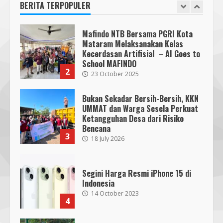
BERITA TERPOPULER
2
23 October 2025
Bukan Sekadar Bersih-Bersih, KKN
UMMAT dan Warga Sesela Perkuat
Ketangguhan Desa dari Risiko
Bencana
3
18 July 2026
Segini Harga Resmi iPhone 15 di
Indonesia
14 October 2023
4
KKN 40 UMMAT Bersama BPBD
Lombok Barat Bangun Generasi
Tangguh melalui Edukasi dan
SMPN 7 Mataram Menerapkan
Simulasi Mitigasi Bencana
Project Based Learning pada
5
4 August 2026
Outing Class ke Destinasi Wisata
Khusus di Lombok