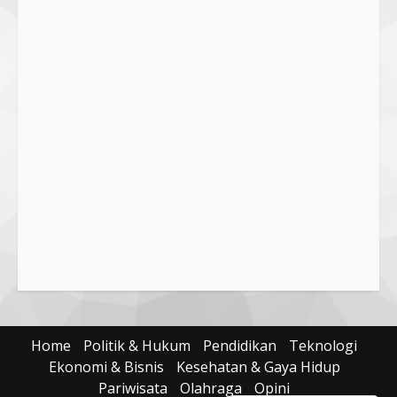
Khusus di Lombok
3
29 October 2023
Dugaan Penyerobotan Tanah Wakaf
di Praya, Kawal NTB: Sertifikat Hak
Pakai Diterbitkan Secara Ceroboh!
5 August 2025
4
Hj. Nurhaidah Ucapkan Selamat
kepada Pj. Walikota Bima
26 September 2023
5
Home
Politik & Hukum
Pendidikan
Teknologi
Ekonomi & Bisnis
Kesehatan & Gaya Hidup
Pariwisata
Olahraga
Opini