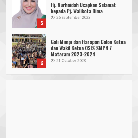
Hj. Nurhaidah Ucapkan Selamat
kepada Pj. Walikota Bima
26 September 2023
5
Gali Mimpi dan Harapan Calon Ketua
dan Wakil Ketua OSIS SMPN 7
Mataram 2023-2024
21 October 2023
6
300 Nakes Disiapkan untuk MotoGP
Mandalika 2023, Fasilitas Medis di
RSUD NTB Siap Menangani
30 September 2023
7
Parkir Semrawut di Depan RS
Cahaya Medika Praya Dikeluhkan
Warga, Kawal NTB Desak
Penegakan Aturan