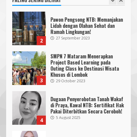
1
5 June 2025
Segini Harga Resmi iPhone 15 di
Indonesia
Pawon Pengsong NTB: Memanjakan
14 October 2023
4
Lidah dengan Olahan Sehat dan
Ramah Lingkungan!
27 September 2023
2
KKN 40 UMMAT Bersama BPBD
Lombok Barat Bangun Generasi
Tangguh melalui Edukasi dan
SMPN 7 Mataram Menerapkan
Simulasi Mitigasi Bencana
Project Based Learning pada
5
4 August 2026
Outing Class ke Destinasi Wisata
Khusus di Lombok
3
29 October 2023
Dugaan Penyerobotan Tanah Wakaf
di Praya, Kawal NTB: Sertifikat Hak
Pakai Diterbitkan Secara Ceroboh!
5 August 2025
4