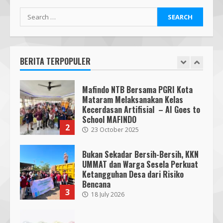
Search
Mafindo NTB Bersama Pesantren
for:
Alam Sayang Ibu Lombok Barat
Melaksanakan Kegiatan
Implementasi AI Ready Asean Bagi
BERITA TERPOPULER
Para Pendidik
1
19 January 2026
Mafindo NTB Bersama PGRI Kota
Mataram Melaksanakan Kelas
Kecerdasan Artifisial – AI Goes to
School MAFINDO
2
23 October 2025
Bukan Sekadar Bersih-Bersih, KKN
UMMAT dan Warga Sesela Perkuat
Ketangguhan Desa dari Risiko
Bencana
3
18 July 2026