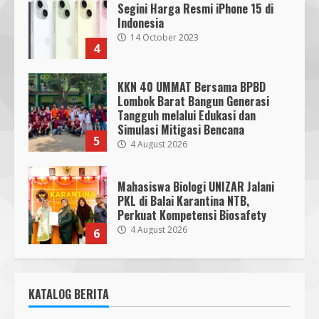
Segini Harga Resmi iPhone 15 di
Indonesia
14 October 2023
4
KKN 40 UMMAT Bersama BPBD
Lombok Barat Bangun Generasi
Tangguh melalui Edukasi dan
SMPN 7 Mataram Menerapkan
Simulasi Mitigasi Bencana
Project Based Learning pada
5
4 August 2026
Outing Class ke Destinasi Wisata
Khusus di Lombok
3
29 October 2023
Mahasiswa Biologi UNIZAR Jalani
PKL di Balai Karantina NTB,
Perkuat Kompetensi Biosafety
Dugaan Penyerobotan Tanah Wakaf
4 August 2026
6
di Praya, Kawal NTB: Sertifikat Hak
Pakai Diterbitkan Secara Ceroboh!
5 August 2025
4
Pendaftaran Nomor Seluler
KATALOG BERITA
Menggunakan Biometrik, Efektif?
7 July 2026