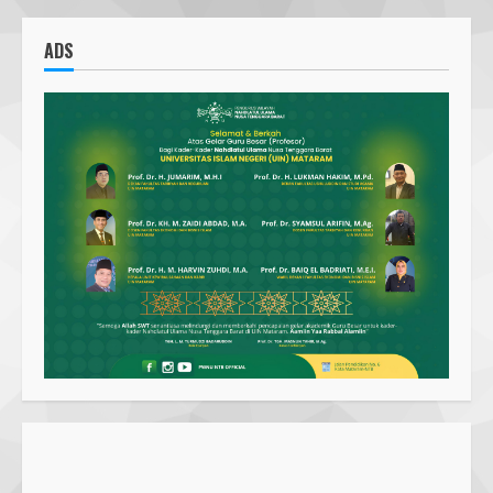
Parkir Semrawut di Depan RS
Cahaya Medika Praya Dikeluhkan
ADS
Warga, Kawal NTB Desak
Penegakan Aturan
1
5 June 2025
Pawon Pengsong NTB: Memanjakan
Lidah dengan Olahan Sehat dan
Ramah Lingkungan!
27 September 2023
2
SMPN 7 Mataram Menerapkan
Project Based Learning pada
Outing Class ke Destinasi Wisata
Khusus di Lombok
3
29 October 2023
Dugaan Penyerobotan Tanah Wakaf
di Praya, Kawal NTB: Sertifikat Hak