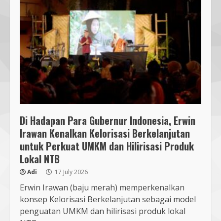
Di Hadapan Para Gubernur Indonesia, Erwin
Irawan Kenalkan Kelorisasi Berkelanjutan
untuk Perkuat UMKM dan Hilirisasi Produk
Lokal NTB
Adi
17 July 2026
Bukan Sekadar Bersih-Bersih, KKN
Erwin Irawan (baju merah) memperkenalkan
UMMAT dan Warga Sesela Perkuat
konsep Kelorisasi Berkelanjutan sebagai model
Ketangguhan Desa dari Risiko
penguatan UMKM dan hilirisasi produk lokal
Bencana
3