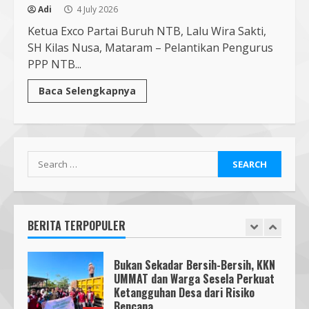
Pendaftaran Nomor Seluler
Adi
4 July 2026
Menggunakan Biometrik, Efektif?
Ketua Exco Partai Buruh NTB, Lalu Wira Sakti,
7 July 2026
SH Kilas Nusa, Mataram – Pelantikan Pengurus
7
PPP NTB...
Mafindo NTB Bersama Pesantren
Baca Selengkapnya
Alam Sayang Ibu Lombok Barat
Melaksanakan Kegiatan
Implementasi AI Ready Asean Bagi
Para Pendidik
1
19 January 2026
Search
Mafindo NTB Bersama PGRI Kota
for:
Mataram Melaksanakan Kelas
Kecerdasan Artifisial – AI Goes to
School MAFINDO
BERITA TERPOPULER
2
23 October 2025
Bukan Sekadar Bersih-Bersih, KKN
UMMAT dan Warga Sesela Perkuat
Ketangguhan Desa dari Risiko
Bencana