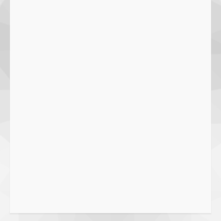
Pakai Diterbitkan Secara Ceroboh!
5 August 2025
4
Hj. Nurhaidah Ucapkan Selamat
kepada Pj. Walikota Bima
26 September 2023
5