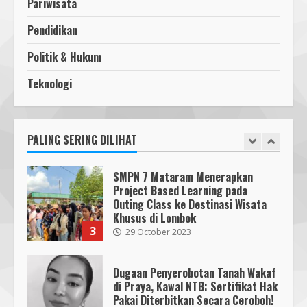
Pariwisata
Bencana
Cahaya Medika Praya Dikeluhkan
3
18 July 2026
Warga, Kawal NTB Desak
Pendidikan
Penegakan Aturan
1
5 June 2025
Politik & Hukum
Segini Harga Resmi iPhone 15 di
Indonesia
Teknologi
Pawon Pengsong NTB: Memanjakan
14 October 2023
4
Lidah dengan Olahan Sehat dan
Ramah Lingkungan!
27 September 2023
PALING SERING DILIHAT
2
KKN 40 UMMAT Bersama BPBD
Lombok Barat Bangun Generasi
Tangguh melalui Edukasi dan
SMPN 7 Mataram Menerapkan
Simulasi Mitigasi Bencana
Project Based Learning pada
5
4 August 2026
Outing Class ke Destinasi Wisata
Khusus di Lombok
3
29 October 2023
Dugaan Penyerobotan Tanah Wakaf
di Praya, Kawal NTB: Sertifikat Hak
Pakai Diterbitkan Secara Ceroboh!