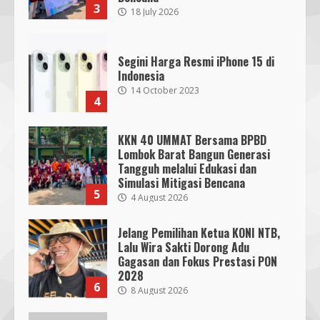
3
18 July 2026
Segini Harga Resmi iPhone 15 di
Indonesia
14 October 2023
4
KKN 40 UMMAT Bersama BPBD
Lombok Barat Bangun Generasi
Tangguh melalui Edukasi dan
SMPN 7 Mataram Menerapkan
Simulasi Mitigasi Bencana
Project Based Learning pada
5
4 August 2026
Outing Class ke Destinasi Wisata
Khusus di Lombok
3
Jelang Pemilihan Ketua KONI NTB,
29 October 2023
Lalu Wira Sakti Dorong Adu
Gagasan dan Fokus Prestasi PON
Dugaan Penyerobotan Tanah Wakaf
2028
6
di Praya, Kawal NTB: Sertifikat Hak
8 August 2026
Pakai Diterbitkan Secara Ceroboh!
5 August 2025