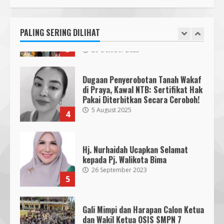
Simulasi Mitigasi Bencana
Project Based Learning pada
5
4 August 2026
Outing Class ke Destinasi Wisata
Khusus di Lombok
PALING SERING DILIHAT
3
29 October 2023
Dugaan Penyerobotan Tanah Wakaf
di Praya, Kawal NTB: Sertifikat Hak
Pakai Diterbitkan Secara Ceroboh!
5 August 2025
4
Hj. Nurhaidah Ucapkan Selamat
kepada Pj. Walikota Bima
26 September 2023
5
Gali Mimpi dan Harapan Calon Ketua
dan Wakil Ketua OSIS SMPN 7
Mataram 2023-2024