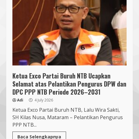
Sambut PON 2028, Anak Muda NU
NTB Dukung Gubernur Iqbal Pimpin
KONI
7 August 2026
6
Pendaftaran Nomor Seluler
Menggunakan Biometrik, Efektif?
7 July 2026
Ketua Exco Partai Buruh NTB Ucapkan
7
Selamat atas Pelantikan Pengurus DPW dan
DPC PPP NTB Periode 2026–2031
Mafindo NTB Bersama Pesantren
Alam Sayang Ibu Lombok Barat
Adi
4 July 2026
Melaksanakan Kegiatan
Ketua Exco Partai Buruh NTB, Lalu Wira Sakti,
Implementasi AI Ready Asean Bagi
SH Kilas Nusa, Mataram – Pelantikan Pengurus
Para Pendidik
1
PPP NTB...
19 January 2026
Mafindo NTB Bersama PGRI Kota
Baca Selengkapnya