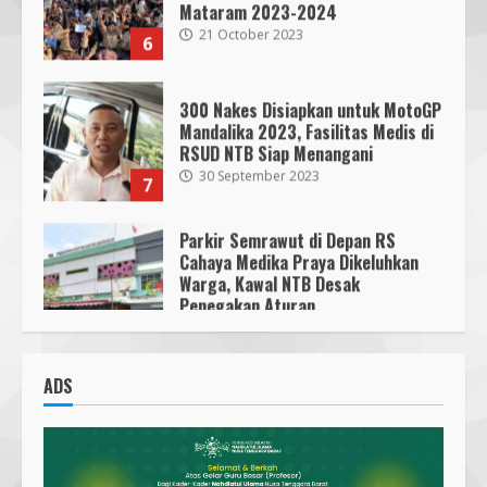
21 October 2023
6
300 Nakes Disiapkan untuk MotoGP
Mandalika 2023, Fasilitas Medis di
RSUD NTB Siap Menangani
30 September 2023
7
Parkir Semrawut di Depan RS
Cahaya Medika Praya Dikeluhkan
Warga, Kawal NTB Desak
Penegakan Aturan
1
5 June 2025
Pawon Pengsong NTB: Memanjakan
Lidah dengan Olahan Sehat dan
ADS
Ramah Lingkungan!
27 September 2023
2