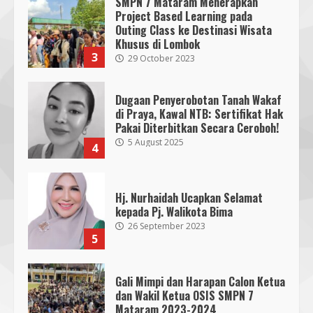
SMPN 7 Mataram Menerapkan
Simulasi Mitigasi Bencana
Project Based Learning pada
5
4 August 2026
Outing Class ke Destinasi Wisata
Khusus di Lombok
3
29 October 2023
Dugaan Penyerobotan Tanah Wakaf
di Praya, Kawal NTB: Sertifikat Hak
Pakai Diterbitkan Secara Ceroboh!
5 August 2025
4
Hj. Nurhaidah Ucapkan Selamat
kepada Pj. Walikota Bima
26 September 2023
5
Gali Mimpi dan Harapan Calon Ketua
dan Wakil Ketua OSIS SMPN 7
Mataram 2023-2024