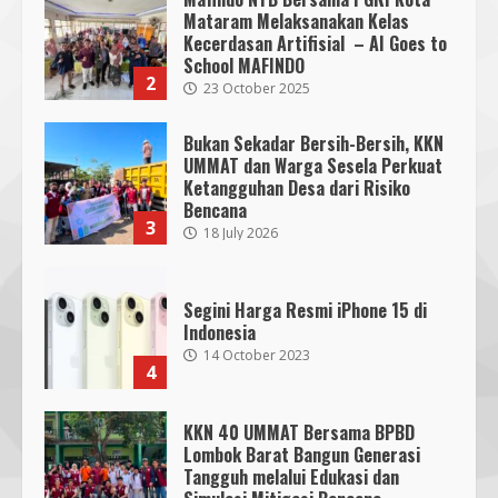
Mataram Melaksanakan Kelas
Kecerdasan Artifisial – AI Goes to
School MAFINDO
2
23 October 2025
Bukan Sekadar Bersih-Bersih, KKN
UMMAT dan Warga Sesela Perkuat
Ketangguhan Desa dari Risiko
Bencana
3
18 July 2026
Segini Harga Resmi iPhone 15 di
Indonesia
14 October 2023
4
KKN 40 UMMAT Bersama BPBD
Lombok Barat Bangun Generasi
Tangguh melalui Edukasi dan
SMPN 7 Mataram Menerapkan