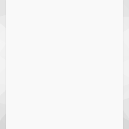
SMPN 7 Mataram Menerapkan
Project Based Learning pada
Outing Class ke Destinasi Wisata
Khusus di Lombok
3
29 October 2023
Dugaan Penyerobotan Tanah Wakaf
di Praya, Kawal NTB: Sertifikat Hak
Pakai Diterbitkan Secara Ceroboh!
5 August 2025
4
Hj. Nurhaidah Ucapkan Selamat
kepada Pj. Walikota Bima
26 September 2023
5