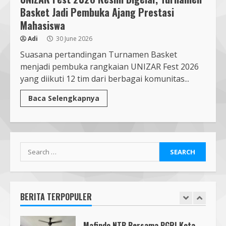
5
4 August 2026
Basket Jadi Pembuka Ajang Prestasi
Mahasiswa
Mahasiswa Biologi UNIZAR Jalani
Adi
30 June 2026
PKL di Balai Karantina NTB,
Perkuat Kompetensi Biosafety
Suasana pertandingan Turnamen Basket
4 August 2026
menjadi pembuka rangkaian UNIZAR Fest 2026
6
yang diikuti 12 tim dari berbagai komunitas...
Baca Selengkapnya
Pendaftaran Nomor Seluler
Menggunakan Biometrik, Efektif?
7 July 2026
7
Search
Mafindo NTB Bersama Pesantren
for:
Alam Sayang Ibu Lombok Barat
Melaksanakan Kegiatan
Implementasi AI Ready Asean Bagi
BERITA TERPOPULER
Para Pendidik
1
19 January 2026
Mafindo NTB Bersama PGRI Kota