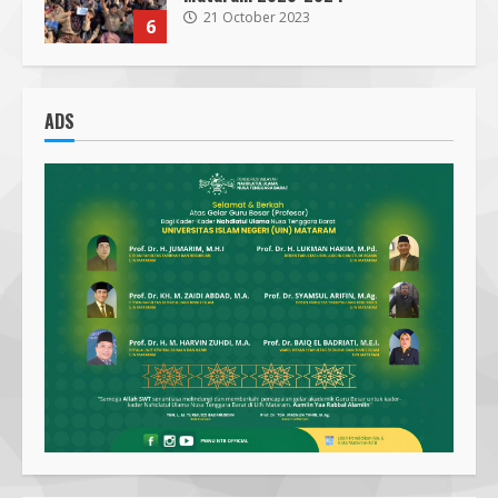
21 October 2023
6
300 Nakes Disiapkan untuk MotoGP
Mandalika 2023, Fasilitas Medis di
ADS
RSUD NTB Siap Menangani
30 September 2023
7
Parkir Semrawut di Depan RS
Cahaya Medika Praya Dikeluhkan
Warga, Kawal NTB Desak
Penegakan Aturan
1
5 June 2025
Pawon Pengsong NTB: Memanjakan
Lidah dengan Olahan Sehat dan
Ramah Lingkungan!
27 September 2023
2