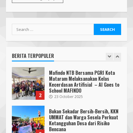
Pendaftaran Nomor Seluler
Menggunakan Biometrik, Efektif?
7 July 2026
7
Search
Mafindo NTB Bersama Pesantren
for:
Alam Sayang Ibu Lombok Barat
Melaksanakan Kegiatan
Implementasi AI Ready Asean Bagi
BERITA TERPOPULER
Para Pendidik
1
19 January 2026
Mafindo NTB Bersama PGRI Kota
Mataram Melaksanakan Kelas
Kecerdasan Artifisial – AI Goes to
School MAFINDO
2
23 October 2025
Bukan Sekadar Bersih-Bersih, KKN
UMMAT dan Warga Sesela Perkuat
Ketangguhan Desa dari Risiko
Bencana