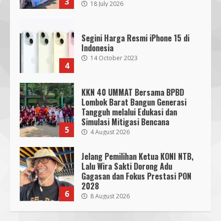
3
18 July 2026
Segini Harga Resmi iPhone 15 di
Indonesia
14 October 2023
4
KKN 40 UMMAT Bersama BPBD
Lombok Barat Bangun Generasi
Tangguh melalui Edukasi dan
SMPN 7 Mataram Menerapkan
Simulasi Mitigasi Bencana
Project Based Learning pada
5
4 August 2026
Outing Class ke Destinasi Wisata
Khusus di Lombok
3
Jelang Pemilihan Ketua KONI NTB,
29 October 2023
Lalu Wira Sakti Dorong Adu
Gagasan dan Fokus Prestasi PON
Dugaan Penyerobotan Tanah Wakaf
2028
6
di Praya, Kawal NTB: Sertifikat Hak
8 August 2026
Pakai Diterbitkan Secara Ceroboh!
5 August 2025
4