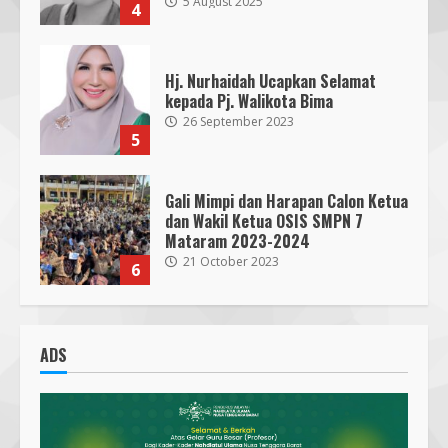
5 August 2025
4
Hj. Nurhaidah Ucapkan Selamat
kepada Pj. Walikota Bima
26 September 2023
5
Gali Mimpi dan Harapan Calon Ketua
dan Wakil Ketua OSIS SMPN 7
Mataram 2023-2024
21 October 2023
6
300 Nakes Disiapkan untuk MotoGP
Mandalika 2023, Fasilitas Medis di
ADS
RSUD NTB Siap Menangani
30 September 2023
7