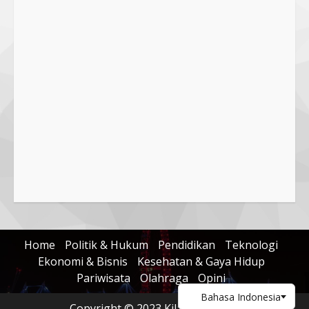
5 August 2025
4
Hj. Nurhaidah Ucapkan Selamat
kepada Pj. Walikota Bima
26 September 2023
5
Home
Politik & Hukum
Pendidikan
Teknologi
Ekonomi & Bisnis
Kesehatan & Gaya Hidup
Pariwisata
Olahraga
Opini
Copyright © 2023 KilasNusa.com