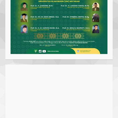
Parkir Semrawut di Depan RS
Cahaya Medika Praya Dikeluhkan
Warga, Kawal NTB Desak
Penegakan Aturan
1
5 June 2025
Pawon Pengsong NTB: Memanjakan
Lidah dengan Olahan Sehat dan
Ramah Lingkungan!
27 September 2023
2
SMPN 7 Mataram Menerapkan
Project Based Learning pada
Outing Class ke Destinasi Wisata
Khusus di Lombok
3
29 October 2023
Dugaan Penyerobotan Tanah Wakaf
di Praya, Kawal NTB: Sertifikat Hak
Pakai Diterbitkan Secara Ceroboh!