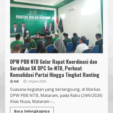
Segini Harga Resmi iPhone 15 di
Indonesia
14 October 2023
4
KKN 40 UMMAT Bersama BPBD
Lombok Barat Bangun Generasi
Tangguh melalui Edukasi dan
Simulasi Mitigasi Bencana
DPW PBB NTB Gelar Rapat Koordinasi dan
5
4 August 2026
Serahkan SK DPC Se-NTB, Perkuat
Konsolidasi Partai Hingga Tingkat Ranting
Jelang Pemilihan Ketua KONI NTB,
Lalu Wira Sakti Dorong Adu
Adi
24 June 2026
Gagasan dan Fokus Prestasi PON
Suasana kegiatan yang berlangsung, di Markas
2028
DPW PBB NTB, Mataram, pada Rabu (24/6/2026)
6
8 August 2026
Kilas Nusa, Mataram –...
Baca Selengkapnya