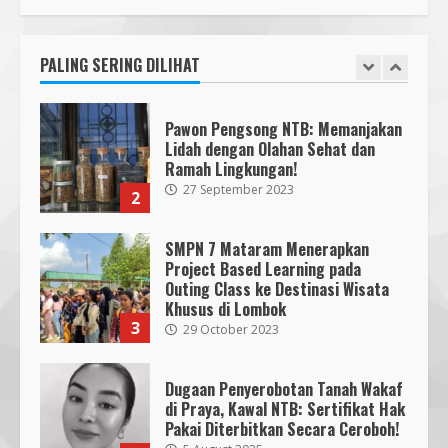
Bencana
Cahaya Medika Praya Dikeluhkan
3
18 July 2026
Warga, Kawal NTB Desak
Penegakan Aturan
PALING SERING DILIHAT
1
5 June 2025
Segini Harga Resmi iPhone 15 di
Indonesia
Pawon Pengsong NTB: Memanjakan
14 October 2023
4
Lidah dengan Olahan Sehat dan
Ramah Lingkungan!
27 September 2023
2
KKN 40 UMMAT Bersama BPBD
Lombok Barat Bangun Generasi
Tangguh melalui Edukasi dan
SMPN 7 Mataram Menerapkan
Simulasi Mitigasi Bencana
Project Based Learning pada
5
4 August 2026
Outing Class ke Destinasi Wisata
Khusus di Lombok
3
29 October 2023
Dugaan Penyerobotan Tanah Wakaf
di Praya, Kawal NTB: Sertifikat Hak
Pakai Diterbitkan Secara Ceroboh!