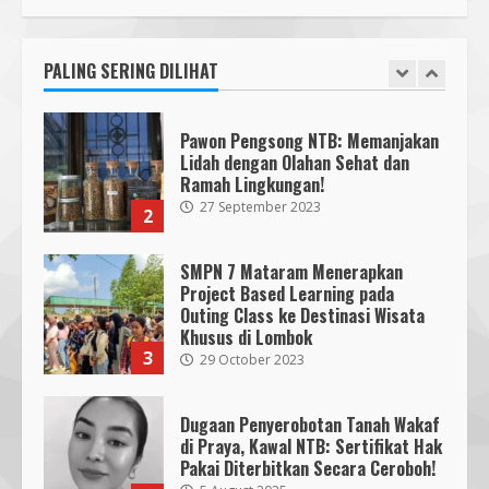
Bencana
Cahaya Medika Praya Dikeluhkan
3
18 July 2026
Warga, Kawal NTB Desak
Penegakan Aturan
PALING SERING DILIHAT
1
5 June 2025
Segini Harga Resmi iPhone 15 di
Indonesia
Pawon Pengsong NTB: Memanjakan
14 October 2023
4
Lidah dengan Olahan Sehat dan
Ramah Lingkungan!
27 September 2023
2
KKN 40 UMMAT Bersama BPBD
Lombok Barat Bangun Generasi
Tangguh melalui Edukasi dan
SMPN 7 Mataram Menerapkan
Simulasi Mitigasi Bencana
Project Based Learning pada
5
4 August 2026
Outing Class ke Destinasi Wisata
Khusus di Lombok
3
29 October 2023
Dugaan Penyerobotan Tanah Wakaf
di Praya, Kawal NTB: Sertifikat Hak
Pakai Diterbitkan Secara Ceroboh!