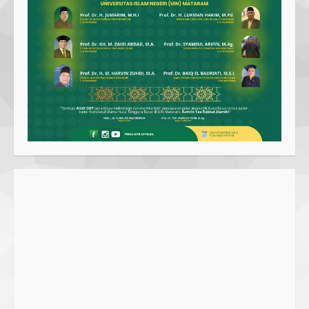
Parkir Semrawut di Depan RS
Cahaya Medika Praya Dikeluhkan
Warga, Kawal NTB Desak
Penegakan Aturan
1
5 June 2025
Pawon Pengsong NTB: Memanjakan
Lidah dengan Olahan Sehat dan
Ramah Lingkungan!
27 September 2023
2
SMPN 7 Mataram Menerapkan
Project Based Learning pada
Outing Class ke Destinasi Wisata
Khusus di Lombok
3
29 October 2023
Dugaan Penyerobotan Tanah Wakaf
di Praya, Kawal NTB: Sertifikat Hak
Pakai Diterbitkan Secara Ceroboh!