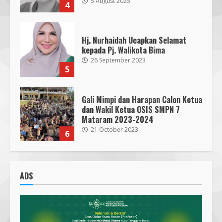
5 August 2025
4
Hj. Nurhaidah Ucapkan Selamat
kepada Pj. Walikota Bima
26 September 2023
5
Gali Mimpi dan Harapan Calon Ketua
dan Wakil Ketua OSIS SMPN 7
Mataram 2023-2024
21 October 2023
6
300 Nakes Disiapkan untuk MotoGP
Mandalika 2023, Fasilitas Medis di
ADS
RSUD NTB Siap Menangani
30 September 2023
7