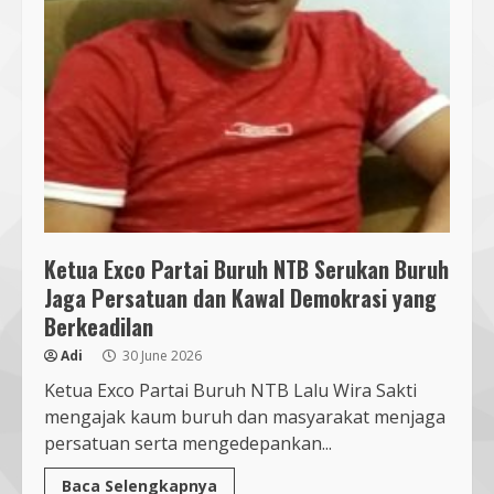
Segini Harga Resmi iPhone 15 di
Indonesia
14 October 2023
4
KKN 40 UMMAT Bersama BPBD
Lombok Barat Bangun Generasi
Tangguh melalui Edukasi dan
Simulasi Mitigasi Bencana
Ketua Exco Partai Buruh NTB Serukan Buruh
5
4 August 2026
Jaga Persatuan dan Kawal Demokrasi yang
Berkeadilan
Jelang Pemilihan Ketua KONI NTB,
Lalu Wira Sakti Dorong Adu
Adi
30 June 2026
Gagasan dan Fokus Prestasi PON
Ketua Exco Partai Buruh NTB Lalu Wira Sakti
2028
mengajak kaum buruh dan masyarakat menjaga
6
8 August 2026
persatuan serta mengedepankan...
Baca Selengkapnya