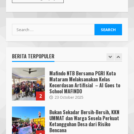
Pendaftaran Nomor Seluler
Menggunakan Biometrik, Efektif?
7 July 2026
7
Search
Mafindo NTB Bersama Pesantren
for:
Alam Sayang Ibu Lombok Barat
Melaksanakan Kegiatan
Implementasi AI Ready Asean Bagi
BERITA TERPOPULER
Para Pendidik
1
19 January 2026
Mafindo NTB Bersama PGRI Kota
Mataram Melaksanakan Kelas
Kecerdasan Artifisial – AI Goes to
School MAFINDO
2
23 October 2025
Bukan Sekadar Bersih-Bersih, KKN
UMMAT dan Warga Sesela Perkuat
Ketangguhan Desa dari Risiko
Bencana