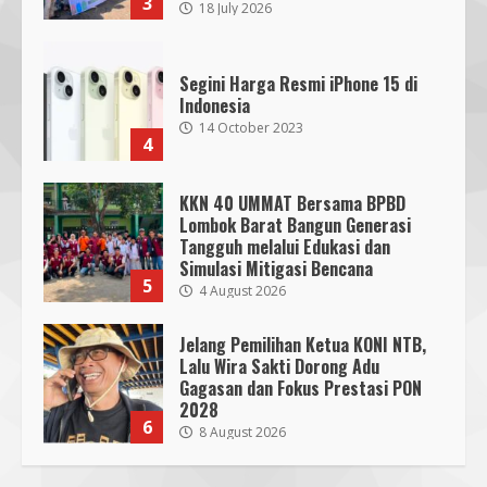
3
18 July 2026
Segini Harga Resmi iPhone 15 di
Indonesia
14 October 2023
4
KKN 40 UMMAT Bersama BPBD
Lombok Barat Bangun Generasi
Tangguh melalui Edukasi dan
SMPN 7 Mataram Menerapkan
Simulasi Mitigasi Bencana
Project Based Learning pada
5
4 August 2026
Outing Class ke Destinasi Wisata
Khusus di Lombok
3
Jelang Pemilihan Ketua KONI NTB,
29 October 2023
Lalu Wira Sakti Dorong Adu
Gagasan dan Fokus Prestasi PON
Dugaan Penyerobotan Tanah Wakaf
2028
6
di Praya, Kawal NTB: Sertifikat Hak
8 August 2026
Pakai Diterbitkan Secara Ceroboh!
5 August 2025
4