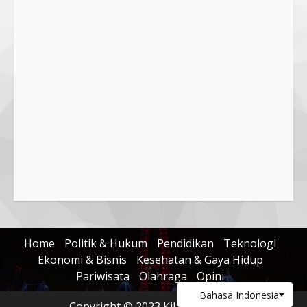
5 August 2025
4
Hj. Nurhaidah Ucapkan Selamat
kepada Pj. Walikota Bima
26 September 2023
5
Home
Politik & Hukum
Pendidikan
Teknologi
Ekonomi & Bisnis
Kesehatan & Gaya Hidup
Pariwisata
Olahraga
Opini
Copyright © 2023 KilasNusa.com