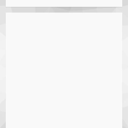
Pawon Pengsong NTB: Memanjakan
Lidah dengan Olahan Sehat dan
Ramah Lingkungan!
27 September 2023
2
SMPN 7 Mataram Menerapkan
Project Based Learning pada
Outing Class ke Destinasi Wisata
Khusus di Lombok
3
29 October 2023
Dugaan Penyerobotan Tanah Wakaf
di Praya, Kawal NTB: Sertifikat Hak
Pakai Diterbitkan Secara Ceroboh!
5 August 2025
4