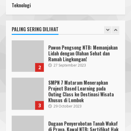
Indonesia
Teknologi
Pawon Pengsong NTB: Memanjakan
14 October 2023
4
Lidah dengan Olahan Sehat dan
Ramah Lingkungan!
27 September 2023
PALING SERING DILIHAT
2
KKN 40 UMMAT Bersama BPBD
Lombok Barat Bangun Generasi
Tangguh melalui Edukasi dan
SMPN 7 Mataram Menerapkan
Simulasi Mitigasi Bencana
Project Based Learning pada
5
4 August 2026
Outing Class ke Destinasi Wisata
Khusus di Lombok
3
29 October 2023
Dugaan Penyerobotan Tanah Wakaf
di Praya, Kawal NTB: Sertifikat Hak
Pakai Diterbitkan Secara Ceroboh!
5 August 2025
4
Hj. Nurhaidah Ucapkan Selamat