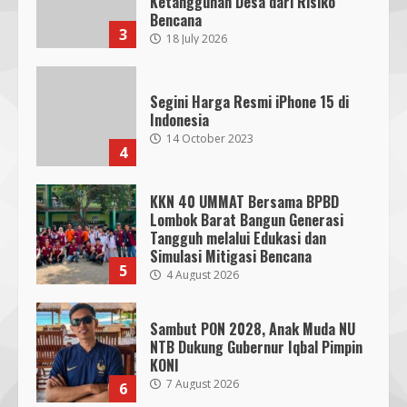
Indonesia
14 October 2023
4
KKN 40 UMMAT Bersama BPBD
Lombok Barat Bangun Generasi
Tangguh melalui Edukasi dan
SMPN 7 Mataram Menerapkan
Simulasi Mitigasi Bencana
Project Based Learning pada
5
4 August 2026
Outing Class ke Destinasi Wisata
Khusus di Lombok
3
29 October 2023
Sambut PON 2028, Anak Muda NU
NTB Dukung Gubernur Iqbal Pimpin
KONI
Dugaan Penyerobotan Tanah Wakaf
7 August 2026
6
di Praya, Kawal NTB: Sertifikat Hak
Pakai Diterbitkan Secara Ceroboh!
5 August 2025
4
Pendaftaran Nomor Seluler
Menggunakan Biometrik, Efektif?
7 July 2026
Hj. Nurhaidah Ucapkan Selamat
7
kepada Pj. Walikota Bima