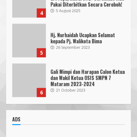
kepada Pj. Walikota Bima
26 September 2023
5
Gali Mimpi dan Harapan Calon Ketua
dan Wakil Ketua OSIS SMPN 7
Mataram 2023-2024
21 October 2023
6
300 Nakes Disiapkan untuk MotoGP
Mandalika 2023, Fasilitas Medis di
RSUD NTB Siap Menangani
30 September 2023
7
Parkir Semrawut di Depan RS
Cahaya Medika Praya Dikeluhkan
ADS
Warga, Kawal NTB Desak
Penegakan Aturan
1
5 June 2025