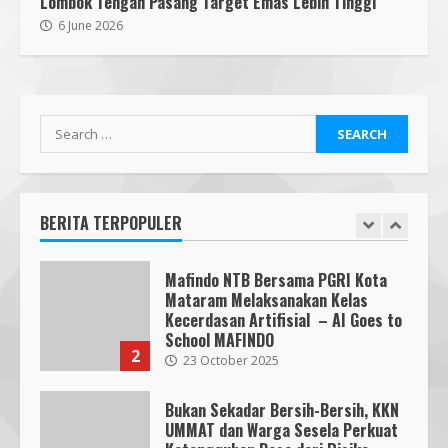
Lombok Tengah Pasang Target Emas Lebih Tinggi
Mafindo NTB Bersama Pesantren
6 June 2026
Alam Sayang Ibu Lombok Barat
Melaksanakan Kegiatan
Implementasi AI Ready Asean Bagi
Para Pendidik
1
19 January 2026
Mafindo NTB Bersama PGRI Kota
Mataram Melaksanakan Kelas
Kecerdasan Artifisial – AI Goes to
School MAFINDO
BERITA TERPOPULER
2
23 October 2025
Bukan Sekadar Bersih-Bersih, KKN
UMMAT dan Warga Sesela Perkuat
Ketangguhan Desa dari Risiko
Bencana
3
18 July 2026
Segini Harga Resmi iPhone 15 di