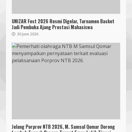
14 October 2023
4
UNIZAR Fest 2026 Resmi Digelar, Turnamen Basket
KKN 40 UMMAT Bersama BPBD
Jadi Pembuka Ajang Prestasi Mahasiswa
Lombok Barat Bangun Generasi
Tangguh melalui Edukasi dan
30 June 2026
Simulasi Mitigasi Bencana
5
4 August 2026
Sambut PON 2028, Anak Muda NU
NTB Dukung Gubernur Iqbal Pimpin
KONI
7 August 2026
6
Pendaftaran Nomor Seluler
Menggunakan Biometrik, Efektif?
7 July 2026
7
Jelang Porprov NTB 2026, M. Samsul Qomar Dorong