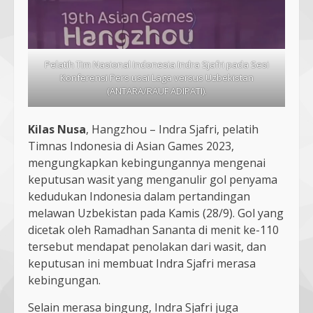
Pelatih Tim Nasional Indonesia Indra Sjafri pada Sesi
Konferensi Pers usai Laga versus Uzbekistan
(ANTARA/RAUF ADIPATI).
Kilas Nusa
, Hangzhou – Indra Sjafri, pelatih
Timnas Indonesia di Asian Games 2023,
mengungkapkan kebingungannya mengenai
keputusan wasit yang menganulir gol penyama
kedudukan Indonesia dalam pertandingan
melawan Uzbekistan pada Kamis (28/9). Gol yang
dicetak oleh Ramadhan Sananta di menit ke-110
tersebut mendapat penolakan dari wasit, dan
keputusan ini membuat Indra Sjafri merasa
kebingungan.
Selain merasa bingung, Indra Sjafri juga