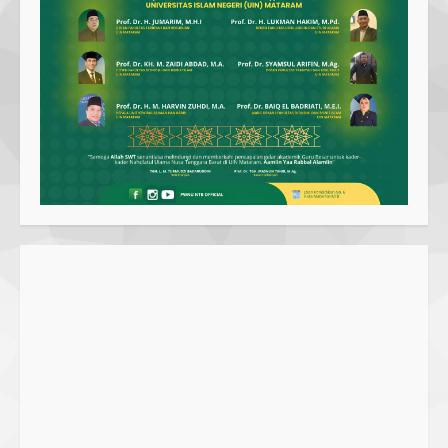
Parkir Semrawut di Depan RS
Cahaya Medika Praya Dikeluhkan
Warga, Kawal NTB Desak
Penegakan Aturan
1
5 June 2025
Pawon Pengsong NTB: Memanjakan
Lidah dengan Olahan Sehat dan
Ramah Lingkungan!
27 September 2023
2
SMPN 7 Mataram Menerapkan
Project Based Learning pada
Outing Class ke Destinasi Wisata
Khusus di Lombok
3
29 October 2023
Dugaan Penyerobotan Tanah Wakaf
di Praya, Kawal NTB: Sertifikat Hak
Pakai Diterbitkan Secara Ceroboh!