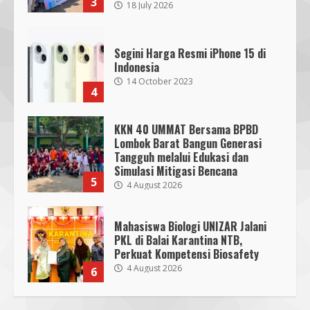
3
18 July 2026
Segini Harga Resmi iPhone 15 di
Indonesia
14 October 2023
4
KKN 40 UMMAT Bersama BPBD
Lombok Barat Bangun Generasi
Tangguh melalui Edukasi dan
SMPN 7 Mataram Menerapkan
Simulasi Mitigasi Bencana
Project Based Learning pada
5
4 August 2026
Outing Class ke Destinasi Wisata
Khusus di Lombok
3
29 October 2023
Mahasiswa Biologi UNIZAR Jalani
PKL di Balai Karantina NTB,
Perkuat Kompetensi Biosafety
Dugaan Penyerobotan Tanah Wakaf
4 August 2026
6
di Praya, Kawal NTB: Sertifikat Hak
Pakai Diterbitkan Secara Ceroboh!
5 August 2025
4