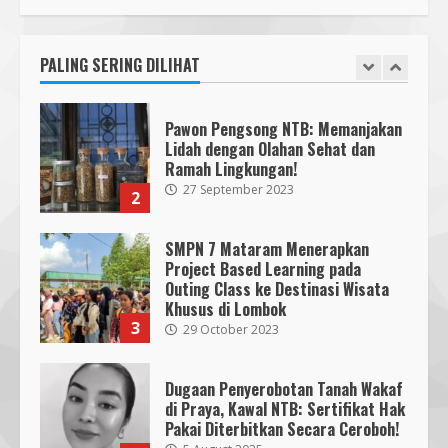
Bencana
Cahaya Medika Praya Dikeluhkan
3
18 July 2026
Warga, Kawal NTB Desak
Penegakan Aturan
PALING SERING DILIHAT
1
5 June 2025
Segini Harga Resmi iPhone 15 di
Indonesia
Pawon Pengsong NTB: Memanjakan
14 October 2023
4
Lidah dengan Olahan Sehat dan
Ramah Lingkungan!
27 September 2023
2
KKN 40 UMMAT Bersama BPBD
Lombok Barat Bangun Generasi
Tangguh melalui Edukasi dan
SMPN 7 Mataram Menerapkan
Simulasi Mitigasi Bencana
Project Based Learning pada
5
4 August 2026
Outing Class ke Destinasi Wisata
Khusus di Lombok
3
29 October 2023
Dugaan Penyerobotan Tanah Wakaf
di Praya, Kawal NTB: Sertifikat Hak
Pakai Diterbitkan Secara Ceroboh!