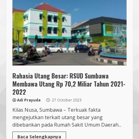
Segini Harga Resmi iPhone 15 di
Indonesia
14 October 2023
4
KKN 40 UMMAT Bersama BPBD
Lombok Barat Bangun Generasi
Tangguh melalui Edukasi dan
Simulasi Mitigasi Bencana
Rahasia Utang Besar: RSUD Sumbawa
5
4 August 2026
Membawa Utang Rp 70,2 Miliar Tahun 2021-
2022
Mahasiswa Biologi UNIZAR Jalani
Adi Prayuda
27 October 2023
PKL di Balai Karantina NTB,
Perkuat Kompetensi Biosafety
Kilas Nusa, Sumbawa – Terkuak fakta
4 August 2026
mengejutkan terkait utang besar yang
6
dibebankan pada Rumah Sakit Umum Daerah...
Baca Selengkapnya