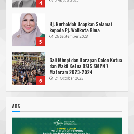
5 August 2025
4
Hj. Nurhaidah Ucapkan Selamat
kepada Pj. Walikota Bima
26 September 2023
5
Gali Mimpi dan Harapan Calon Ketua
dan Wakil Ketua OSIS SMPN 7
Mataram 2023-2024
21 October 2023
6
300 Nakes Disiapkan untuk MotoGP
Mandalika 2023, Fasilitas Medis di
ADS
RSUD NTB Siap Menangani
30 September 2023
7