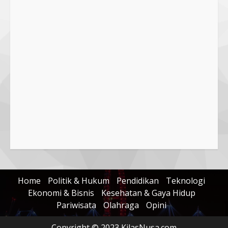
5 August 2025
4
Hj. Nurhaidah Ucapkan Selamat
kepada Pj. Walikota Bima
26 September 2023
5
Home
Politik & Hukum
Pendidikan
Teknologi
Ekonomi & Bisnis
Kesehatan & Gaya Hidup
Pariwisata
Olahraga
Opini
Copyright © 2023 KilasNusa.com