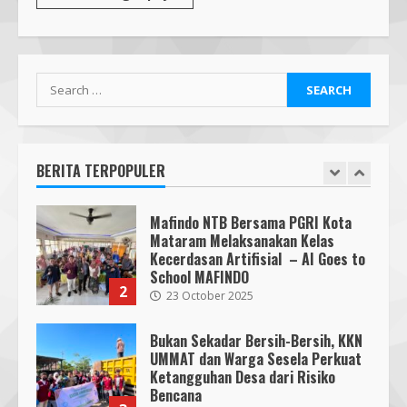
Pendaftaran Nomor Seluler
Menggunakan Biometrik, Efektif?
7 July 2026
7
Search
Mafindo NTB Bersama Pesantren
for:
Alam Sayang Ibu Lombok Barat
Melaksanakan Kegiatan
Implementasi AI Ready Asean Bagi
BERITA TERPOPULER
Para Pendidik
1
19 January 2026
Mafindo NTB Bersama PGRI Kota
Mataram Melaksanakan Kelas
Kecerdasan Artifisial – AI Goes to
School MAFINDO
2
23 October 2025
Bukan Sekadar Bersih-Bersih, KKN
UMMAT dan Warga Sesela Perkuat
Ketangguhan Desa dari Risiko
Bencana