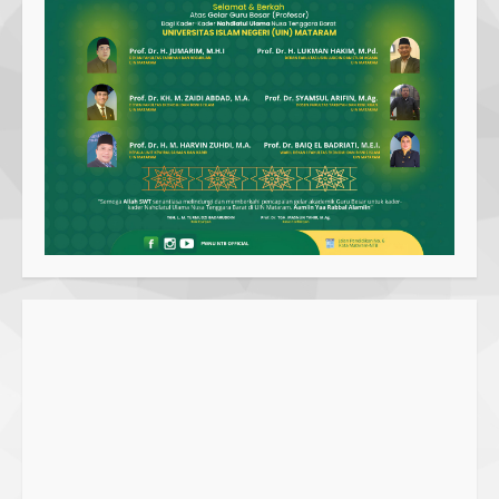
SMPN 7 Mataram Menerapkan
Project Based Learning pada
Outing Class ke Destinasi Wisata
Khusus di Lombok
3
29 October 2023
Dugaan Penyerobotan Tanah Wakaf
di Praya, Kawal NTB: Sertifikat Hak
Pakai Diterbitkan Secara Ceroboh!
5 August 2025
4
Hj. Nurhaidah Ucapkan Selamat
kepada Pj. Walikota Bima
26 September 2023
5