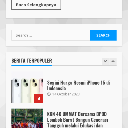
Mafindo NTB Bersama PGRI Kota
Baca Selengkapnya
Mataram Melaksanakan Kelas
Kecerdasan Artifisial – AI Goes to
School MAFINDO
2
23 October 2025
Search
Bukan Sekadar Bersih-Bersih, KKN
for:
UMMAT dan Warga Sesela Perkuat
Ketangguhan Desa dari Risiko
Bencana
BERITA TERPOPULER
3
18 July 2026
Segini Harga Resmi iPhone 15 di
Indonesia
14 October 2023
4
KKN 40 UMMAT Bersama BPBD
Lombok Barat Bangun Generasi
Tangguh melalui Edukasi dan
SMPN 7 Mataram Menerapkan