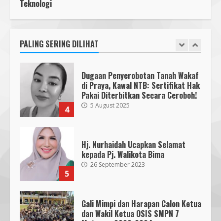
Tangguh melalui Edukasi dan
Teknologi
SMPN 7 Mataram Menerapkan
Simulasi Mitigasi Bencana
Project Based Learning pada
5
4 August 2026
Outing Class ke Destinasi Wisata
Khusus di Lombok
PALING SERING DILIHAT
3
29 October 2023
Dugaan Penyerobotan Tanah Wakaf
di Praya, Kawal NTB: Sertifikat Hak
Pakai Diterbitkan Secara Ceroboh!
5 August 2025
4
Hj. Nurhaidah Ucapkan Selamat
kepada Pj. Walikota Bima
26 September 2023
5
Gali Mimpi dan Harapan Calon Ketua
dan Wakil Ketua OSIS SMPN 7