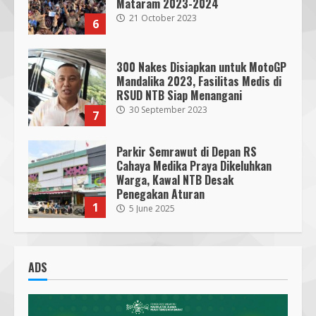
Mataram 2023-2024
21 October 2023
6
300 Nakes Disiapkan untuk MotoGP
Mandalika 2023, Fasilitas Medis di
RSUD NTB Siap Menangani
30 September 2023
7
Parkir Semrawut di Depan RS
Cahaya Medika Praya Dikeluhkan
Warga, Kawal NTB Desak
Penegakan Aturan
1
5 June 2025
Pawon Pengsong NTB: Memanjakan
Lidah dengan Olahan Sehat dan
ADS
Ramah Lingkungan!
27 September 2023
2