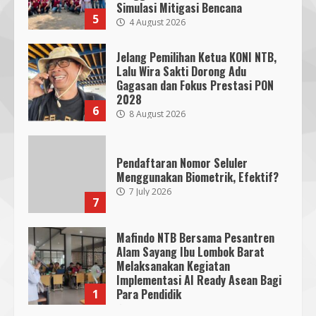
Simulasi Mitigasi Bencana
Project Based Learning pada
5
4 August 2026
Outing Class ke Destinasi Wisata
Khusus di Lombok
3
Jelang Pemilihan Ketua KONI NTB,
29 October 2023
Lalu Wira Sakti Dorong Adu
Gagasan dan Fokus Prestasi PON
Dugaan Penyerobotan Tanah Wakaf
2028
6
di Praya, Kawal NTB: Sertifikat Hak
8 August 2026
Pakai Diterbitkan Secara Ceroboh!
5 August 2025
4
Pendaftaran Nomor Seluler
Menggunakan Biometrik, Efektif?
7 July 2026
Hj. Nurhaidah Ucapkan Selamat
7
kepada Pj. Walikota Bima
26 September 2023
Mafindo NTB Bersama Pesantren
5
Alam Sayang Ibu Lombok Barat
Melaksanakan Kegiatan
Implementasi AI Ready Asean Bagi
Gali Mimpi dan Harapan Calon Ketua
Para Pendidik
1
dan Wakil Ketua OSIS SMPN 7
Mataram 2023-2024
19 January 2026