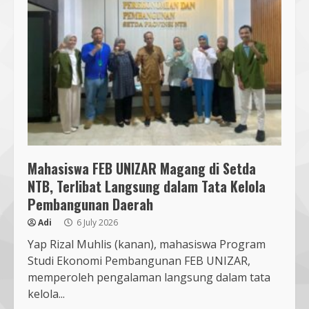
5
4 August 2026
Jelang Pemilihan Ketua KONI NTB,
Lalu Wira Sakti Dorong Adu
Gagasan dan Fokus Prestasi PON
2028
6
8 August 2026
Pendaftaran Nomor Seluler
Menggunakan Biometrik, Efektif?
Mahasiswa FEB UNIZAR Magang di Setda
7 July 2026
NTB, Terlibat Langsung dalam Tata Kelola
7
Pembangunan Daerah
Mafindo NTB Bersama Pesantren
Adi
6 July 2026
Alam Sayang Ibu Lombok Barat
Yap Rizal Muhlis (kanan), mahasiswa Program
Melaksanakan Kegiatan
Studi Ekonomi Pembangunan FEB UNIZAR,
Implementasi AI Ready Asean Bagi
memperoleh pengalaman langsung dalam tata
Para Pendidik
1
kelola...
19 January 2026