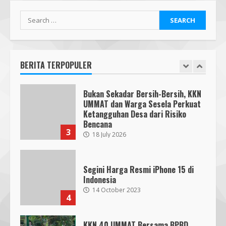
Para Pendidik
1
19 January 2026
Mafindo NTB Bersama PGRI Kota
Mataram Melaksanakan Kelas
Kecerdasan Artifisial – AI Goes to
School MAFINDO
BERITA TERPOPULER
2
23 October 2025
Bukan Sekadar Bersih-Bersih, KKN
UMMAT dan Warga Sesela Perkuat
Ketangguhan Desa dari Risiko
Bencana
3
18 July 2026
Segini Harga Resmi iPhone 15 di
Indonesia
14 October 2023
4
KKN 40 UMMAT Bersama BPBD