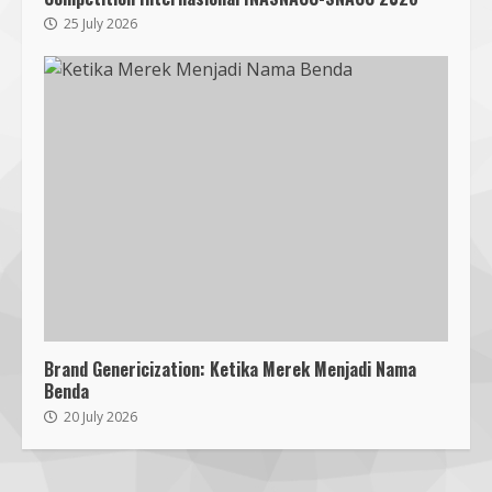
Lombok Barat Bangun Generasi
Tangguh melalui Edukasi dan
25 July 2026
Simulasi Mitigasi Bencana
5
4 August 2026
Sambut PON 2028, Anak Muda NU
NTB Dukung Gubernur Iqbal Pimpin
KONI
7 August 2026
6
Pendaftaran Nomor Seluler
Menggunakan Biometrik, Efektif?
7 July 2026
7
Brand Genericization: Ketika Merek Menjadi Nama
Benda
Mafindo NTB Bersama Pesantren
20 July 2026
Alam Sayang Ibu Lombok Barat
Melaksanakan Kegiatan
Implementasi AI Ready Asean Bagi