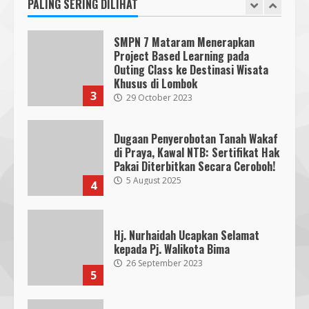
27 September 2023
PALING SERING DILIHAT
2
KKN 40 UMMAT Bersama BPBD
Lombok Barat Bangun Generasi
Tangguh melalui Edukasi dan
SMPN 7 Mataram Menerapkan
Simulasi Mitigasi Bencana
Project Based Learning pada
5
4 August 2026
Outing Class ke Destinasi Wisata
Khusus di Lombok
3
29 October 2023
Dugaan Penyerobotan Tanah Wakaf
di Praya, Kawal NTB: Sertifikat Hak
Pakai Diterbitkan Secara Ceroboh!
5 August 2025
4
Hj. Nurhaidah Ucapkan Selamat
kepada Pj. Walikota Bima
26 September 2023
5