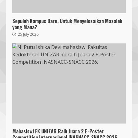
Sepuluh Kampus Baru, Untuk Menyelesaikan Masalah
yang Mana?
25 July 2026
Bukan Sekadar Bersih-Bersih, KKN
UMMAT dan Warga Sesela Perkuat
Ketangguhan Desa dari Risiko
Bencana
3
18 July 2026
Segini Harga Resmi iPhone 15 di
Indonesia
14 October 2023
4
Mahasiswi FK UNIZAR Raih Juara 2 E-Poster
KKN 40 UMMAT Bersama BPBD
Competition Internasional INASNACC-SNACC 2026