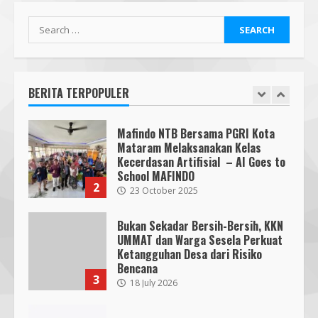
Para Pendidik
1
19 January 2026
Search
Mafindo NTB Bersama PGRI Kota
for:
Mataram Melaksanakan Kelas
Kecerdasan Artifisial – AI Goes to
School MAFINDO
BERITA TERPOPULER
2
23 October 2025
Bukan Sekadar Bersih-Bersih, KKN
UMMAT dan Warga Sesela Perkuat
Ketangguhan Desa dari Risiko
Bencana
3
18 July 2026
Segini Harga Resmi iPhone 15 di
Indonesia
14 October 2023
4