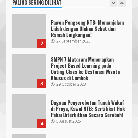
27 September 2023
PALING SERING DILIHAT
2
KKN 40 UMMAT Bersama BPBD
Lombok Barat Bangun Generasi
Tangguh melalui Edukasi dan
SMPN 7 Mataram Menerapkan
Simulasi Mitigasi Bencana
Project Based Learning pada
5
4 August 2026
Outing Class ke Destinasi Wisata
Khusus di Lombok
3
29 October 2023
Dugaan Penyerobotan Tanah Wakaf
di Praya, Kawal NTB: Sertifikat Hak
Pakai Diterbitkan Secara Ceroboh!
5 August 2025
4
Hj. Nurhaidah Ucapkan Selamat
kepada Pj. Walikota Bima
26 September 2023
5