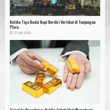
Ketika Tiga Kedai Kopi Berdiri Vertikal di Tunjungan
Plaza
27 July 2026
Bukan Sekadar Bersih-Bersih, KKN
UMMAT dan Warga Sesela Perkuat
Ketangguhan Desa dari Risiko
Bencana
3
18 July 2026
Segini Harga Resmi iPhone 15 di
Indonesia
14 October 2023
4
KKN 40 UMMAT Bersama BPBD