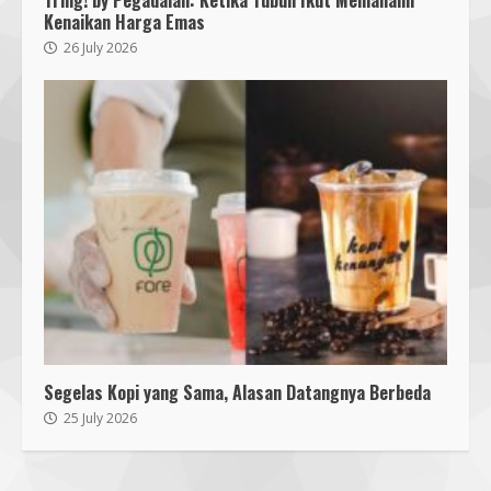
Tring! by Pegadaian: Ketika Tubuh Ikut Memahami
Lombok Barat Bangun Generasi
Kenaikan Harga Emas
Tangguh melalui Edukasi dan
Simulasi Mitigasi Bencana
26 July 2026
5
4 August 2026
Sambut PON 2028, Anak Muda NU
NTB Dukung Gubernur Iqbal Pimpin
KONI
7 August 2026
6
Pendaftaran Nomor Seluler
Menggunakan Biometrik, Efektif?
7 July 2026
7
Segelas Kopi yang Sama, Alasan Datangnya Berbeda
Mafindo NTB Bersama Pesantren
25 July 2026
Alam Sayang Ibu Lombok Barat
Melaksanakan Kegiatan
Implementasi AI Ready Asean Bagi