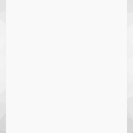
27 September 2023
2
SMPN 7 Mataram Menerapkan
Project Based Learning pada
Outing Class ke Destinasi Wisata
Khusus di Lombok
3
29 October 2023
Dugaan Penyerobotan Tanah Wakaf
di Praya, Kawal NTB: Sertifikat Hak
Pakai Diterbitkan Secara Ceroboh!
5 August 2025
4
Hj. Nurhaidah Ucapkan Selamat
kepada Pj. Walikota Bima
26 September 2023
5