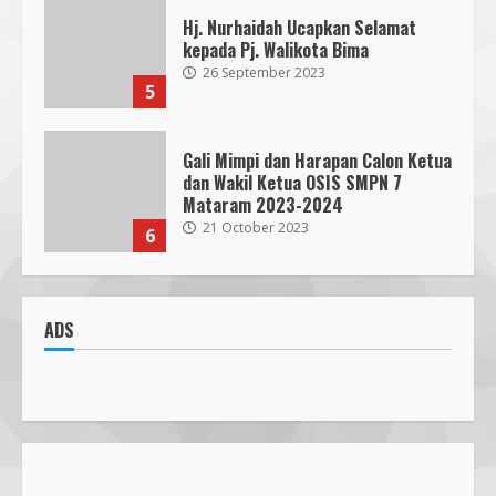
Gali Mimpi dan Harapan Calon Ketua
dan Wakil Ketua OSIS SMPN 7
Mataram 2023-2024
21 October 2023
6
300 Nakes Disiapkan untuk MotoGP
Mandalika 2023, Fasilitas Medis di
RSUD NTB Siap Menangani
30 September 2023
7
Parkir Semrawut di Depan RS
Cahaya Medika Praya Dikeluhkan
ADS
Warga, Kawal NTB Desak
Penegakan Aturan
1
5 June 2025
Pawon Pengsong NTB: Memanjakan
Lidah dengan Olahan Sehat dan
Ramah Lingkungan!