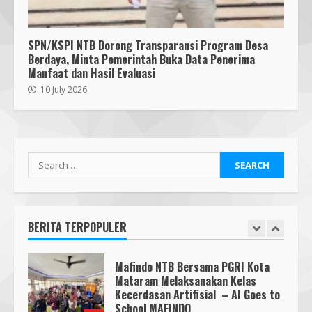
Pendaftaran Nomor Seluler
Menggunakan Biometrik, Efektif?
7 July 2026
SPN/KSPI NTB Dorong Transparansi Program Desa
7
Berdaya, Minta Pemerintah Buka Data Penerima
Manfaat dan Hasil Evaluasi
Mafindo NTB Bersama Pesantren
10 July 2026
Alam Sayang Ibu Lombok Barat
Melaksanakan Kegiatan
Implementasi AI Ready Asean Bagi
Para Pendidik
1
19 January 2026
Search
Mafindo NTB Bersama PGRI Kota
for:
Mataram Melaksanakan Kelas
Kecerdasan Artifisial – AI Goes to
School MAFINDO
BERITA TERPOPULER
2
23 October 2025
Bukan Sekadar Bersih-Bersih, KKN
UMMAT dan Warga Sesela Perkuat
Ketangguhan Desa dari Risiko
Bencana