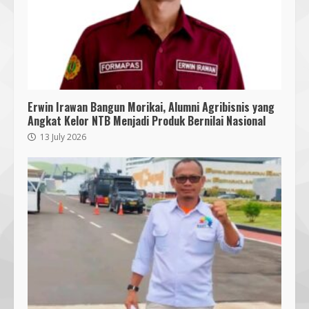
18 July 2026
Segini Harga Resmi iPhone 15 di
Indonesia
14 October 2023
4
Erwin Irawan Bangun Morikai, Alumni Agribisnis yang
Angkat Kelor NTB Menjadi Produk Bernilai Nasional
KKN 40 UMMAT Bersama BPBD
Lombok Barat Bangun Generasi
13 July 2026
Tangguh melalui Edukasi dan
Simulasi Mitigasi Bencana
5
4 August 2026
Mahasiswa Biologi UNIZAR Jalani
PKL di Balai Karantina NTB,
Perkuat Kompetensi Biosafety
4 August 2026
6