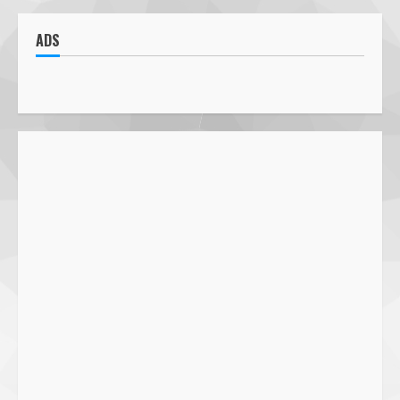
Parkir Semrawut di Depan RS
Cahaya Medika Praya Dikeluhkan
ADS
Warga, Kawal NTB Desak
Penegakan Aturan
1
5 June 2025
Pawon Pengsong NTB: Memanjakan
Lidah dengan Olahan Sehat dan
Ramah Lingkungan!
27 September 2023
2
SMPN 7 Mataram Menerapkan
Project Based Learning pada
Outing Class ke Destinasi Wisata
Khusus di Lombok
3
29 October 2023
Dugaan Penyerobotan Tanah Wakaf
di Praya, Kawal NTB: Sertifikat Hak