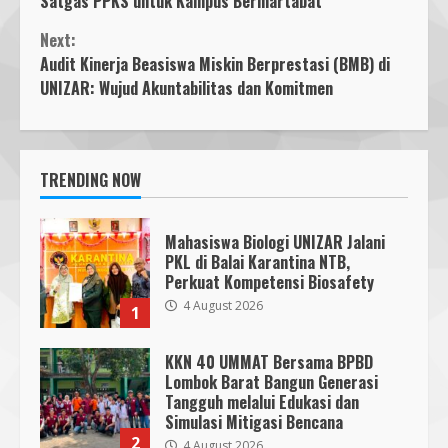
Satgas PPKS untuk Kampus Bermartabat
Next:
Audit Kinerja Beasiswa Miskin Berprestasi (BMB) di
UNIZAR: Wujud Akuntabilitas dan Komitmen
TRENDING NOW
Mahasiswa Biologi UNIZAR Jalani
PKL di Balai Karantina NTB,
Perkuat Kompetensi Biosafety
4 August 2026
1
KKN 40 UMMAT Bersama BPBD
Lombok Barat Bangun Generasi
Tangguh melalui Edukasi dan
Simulasi Mitigasi Bencana
2
4 August 2026