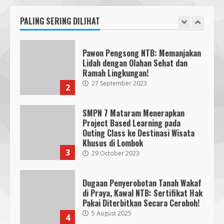
Ramah Lingkungan!
27 September 2023
PALING SERING DILIHAT
2
KKN 40 UMMAT Bersama BPBD
Lombok Barat Bangun Generasi
Tangguh melalui Edukasi dan
SMPN 7 Mataram Menerapkan
Simulasi Mitigasi Bencana
Project Based Learning pada
5
4 August 2026
Outing Class ke Destinasi Wisata
Khusus di Lombok
3
29 October 2023
Dugaan Penyerobotan Tanah Wakaf
di Praya, Kawal NTB: Sertifikat Hak
Pakai Diterbitkan Secara Ceroboh!
5 August 2025
4
Hj. Nurhaidah Ucapkan Selamat
kepada Pj. Walikota Bima
26 September 2023
5