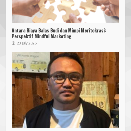
Antara Biaya Balas Budi dan Mimpi Meritokrasi:
Perspektif Mindful Marketing
23 July 2026
Bukan Sekadar Bersih-Bersih, KKN
UMMAT dan Warga Sesela Perkuat
Ketangguhan Desa dari Risiko
Bencana
3
18 July 2026
Segini Harga Resmi iPhone 15 di
Indonesia
14 October 2023
4