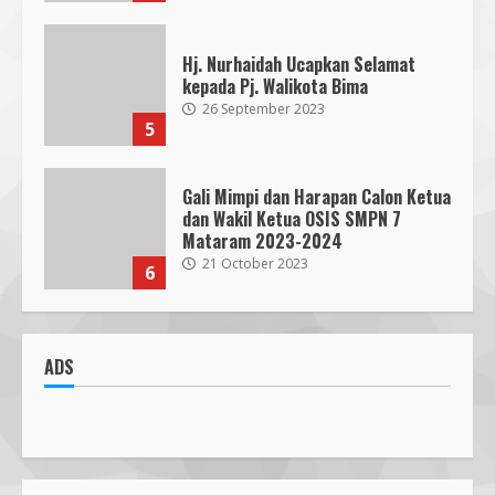
Gali Mimpi dan Harapan Calon Ketua
dan Wakil Ketua OSIS SMPN 7
Mataram 2023-2024
21 October 2023
6
300 Nakes Disiapkan untuk MotoGP
Mandalika 2023, Fasilitas Medis di
RSUD NTB Siap Menangani
30 September 2023
7
Parkir Semrawut di Depan RS
Cahaya Medika Praya Dikeluhkan
ADS
Warga, Kawal NTB Desak
Penegakan Aturan
1
5 June 2025
Pawon Pengsong NTB: Memanjakan