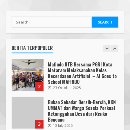
Implementasi AI Ready Asean Bagi
Para Pendidik
1
19 January 2026
Search
Mafindo NTB Bersama PGRI Kota
for:
Mataram Melaksanakan Kelas
Kecerdasan Artifisial – AI Goes to
School MAFINDO
BERITA TERPOPULER
2
23 October 2025
Bukan Sekadar Bersih-Bersih, KKN
UMMAT dan Warga Sesela Perkuat
Ketangguhan Desa dari Risiko
Bencana
3
18 July 2026
Segini Harga Resmi iPhone 15 di
Indonesia
14 October 2023
4