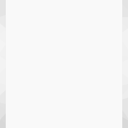
Lidah dengan Olahan Sehat dan
Ramah Lingkungan!
27 September 2023
2
SMPN 7 Mataram Menerapkan
Project Based Learning pada
Outing Class ke Destinasi Wisata
Khusus di Lombok
3
29 October 2023
Dugaan Penyerobotan Tanah Wakaf
di Praya, Kawal NTB: Sertifikat Hak
Pakai Diterbitkan Secara Ceroboh!
5 August 2025
4
Hj. Nurhaidah Ucapkan Selamat
kepada Pj. Walikota Bima
26 September 2023