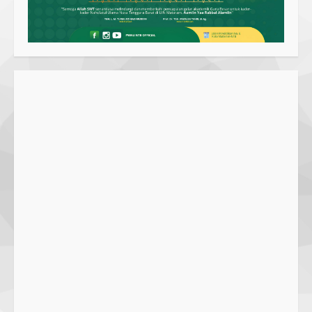
di Praya, Kawal NTB: Sertifikat Hak
Pakai Diterbitkan Secara Ceroboh!
5 August 2025
4
Hj. Nurhaidah Ucapkan Selamat
kepada Pj. Walikota Bima
26 September 2023
5