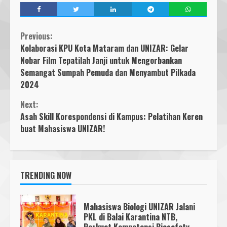
Continue
Previous:
Kolaborasi KPU Kota Mataram dan UNIZAR: Gelar
Reading
Nobar Film Tepatilah Janji untuk Mengorbankan
Semangat Sumpah Pemuda dan Menyambut Pilkada
2024
Next:
Asah Skill Korespondensi di Kampus: Pelatihan Keren
buat Mahasiswa UNIZAR!
TRENDING NOW
Mahasiswa Biologi UNIZAR Jalani
PKL di Balai Karantina NTB,
Perkuat Kompetensi Biosafety