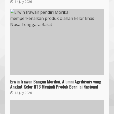
14 July 2026
Bencana
3
18 July 2026
Segini Harga Resmi iPhone 15 di
Indonesia
14 October 2023
4
KKN 40 UMMAT Bersama BPBD
Lombok Barat Bangun Generasi
Tangguh melalui Edukasi dan
Simulasi Mitigasi Bencana
5
4 August 2026
Erwin Irawan Bangun Morikai, Alumni Agribisnis yang
Angkat Kelor NTB Menjadi Produk Bernilai Nasional
Mahasiswa Biologi UNIZAR Jalani
13 July 2026
PKL di Balai Karantina NTB,
Perkuat Kompetensi Biosafety
4 August 2026
6