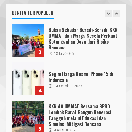
Ketangguhan Desa dari Risiko
Bencana
BERITA TERPOPULER
3
18 July 2026
Segini Harga Resmi iPhone 15 di
Indonesia
14 October 2023
4
KKN 40 UMMAT Bersama BPBD
Lombok Barat Bangun Generasi
Tangguh melalui Edukasi dan
SMPN 7 Mataram Menerapkan
Simulasi Mitigasi Bencana
Project Based Learning pada
5
4 August 2026
Outing Class ke Destinasi Wisata
Khusus di Lombok
3
29 October 2023
Mahasiswa Biologi UNIZAR Jalani
PKL di Balai Karantina NTB,
Perkuat Kompetensi Biosafety
Dugaan Penyerobotan Tanah Wakaf
4 August 2026
6
di Praya, Kawal NTB: Sertifikat Hak