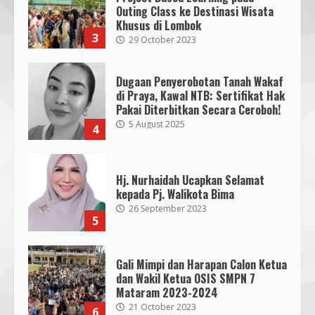
di Praya, Kawal NTB: Sertifikat Hak
Pakai Diterbitkan Secara Ceroboh!
5 August 2025
4
Hj. Nurhaidah Ucapkan Selamat
kepada Pj. Walikota Bima
26 September 2023
5
Gali Mimpi dan Harapan Calon Ketua
dan Wakil Ketua OSIS SMPN 7
Mataram 2023-2024
21 October 2023
6
300 Nakes Disiapkan untuk MotoGP
Mandalika 2023, Fasilitas Medis di
RSUD NTB Siap Menangani
30 September 2023
7