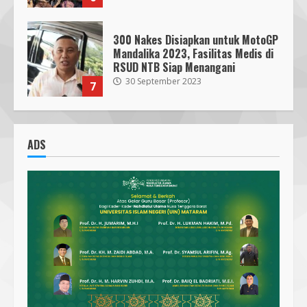
Parkir Semrawut di Depan RS
Cahaya Medika Praya Dikeluhkan
Warga, Kawal NTB Desak
Penegakan Aturan
1
5 June 2025
Pawon Pengsong NTB: Memanjakan
Lidah dengan Olahan Sehat dan
ADS
Ramah Lingkungan!
27 September 2023
2
SMPN 7 Mataram Menerapkan
Project Based Learning pada
Outing Class ke Destinasi Wisata
Khusus di Lombok
3
29 October 2023
Dugaan Penyerobotan Tanah Wakaf