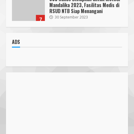
Mandalika 2023, Fasilitas Medis di
RSUD NTB Siap Menangani
30 September 2023
7
Parkir Semrawut di Depan RS
Cahaya Medika Praya Dikeluhkan
ADS
Warga, Kawal NTB Desak
Penegakan Aturan
1
5 June 2025
Pawon Pengsong NTB: Memanjakan
Lidah dengan Olahan Sehat dan
Ramah Lingkungan!
27 September 2023
2
SMPN 7 Mataram Menerapkan
Project Based Learning pada
Outing Class ke Destinasi Wisata
Khusus di Lombok
3
29 October 2023