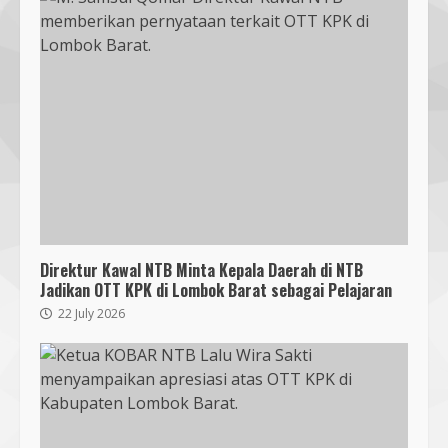
Bukan Sekadar Bersih-Bersih, KKN
UMMAT dan Warga Sesela Perkuat
Ketangguhan Desa dari Risiko
Bencana
3
18 July 2026
Segini Harga Resmi iPhone 15 di
Indonesia
14 October 2023
4
Direktur Kawal NTB Minta Kepala Daerah di NTB
KKN 40 UMMAT Bersama BPBD
Jadikan OTT KPK di Lombok Barat sebagai Pelajaran
Lombok Barat Bangun Generasi
Tangguh melalui Edukasi dan
22 July 2026
Simulasi Mitigasi Bencana
5
4 August 2026
Mahasiswa Biologi UNIZAR Jalani
PKL di Balai Karantina NTB,