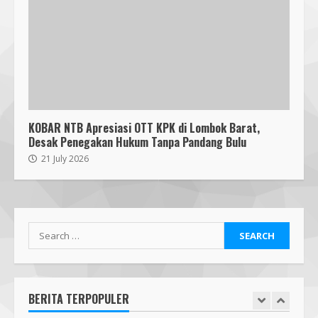
Perkuat Kompetensi Biosafety
4 August 2026
6
Pendaftaran Nomor Seluler
Menggunakan Biometrik, Efektif?
7 July 2026
7
KOBAR NTB Apresiasi OTT KPK di Lombok Barat,
Desak Penegakan Hukum Tanpa Pandang Bulu
Mafindo NTB Bersama Pesantren
21 July 2026
Alam Sayang Ibu Lombok Barat
Melaksanakan Kegiatan
Implementasi AI Ready Asean Bagi
Para Pendidik
1
19 January 2026
Mafindo NTB Bersama PGRI Kota
Mataram Melaksanakan Kelas
Kecerdasan Artifisial – AI Goes to
School MAFINDO
BERITA TERPOPULER
2
23 October 2025