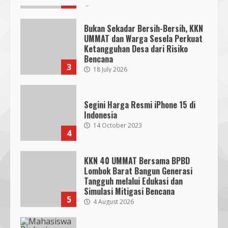
Bukan Sekadar Bersih-Bersih, KKN
UMMAT dan Warga Sesela Perkuat
Ketangguhan Desa dari Risiko
Bencana
3
18 July 2026
Segini Harga Resmi iPhone 15 di
Indonesia
14 October 2023
4
KKN 40 UMMAT Bersama BPBD
Lombok Barat Bangun Generasi
Tangguh melalui Edukasi dan
SMPN 7 Mataram Menerapkan
Simulasi Mitigasi Bencana
Project Based Learning pada
5
4 August 2026
Outing Class ke Destinasi Wisata
Khusus di Lombok
3
29 October 2023
Mahasiswa Biologi UNIZAR Jalani