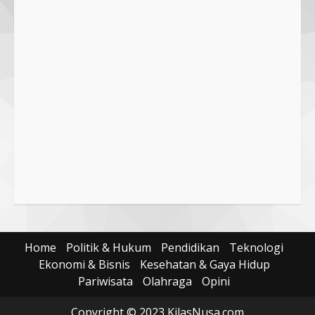
Dugaan Penyerobotan Tanah Wakaf
di Praya, Kawal NTB: Sertifikat Hak
Pakai Diterbitkan Secara Ceroboh!
5 August 2025
4
Hj. Nurhaidah Ucapkan Selamat
kepada Pj. Walikota Bima
26 September 2023
5
Home
Politik & Hukum
Pendidikan
Teknologi
Ekonomi & Bisnis
Kesehatan & Gaya Hidup
Pariwisata
Olahraga
Opini
Copyright © 2023 KilasNusa.com