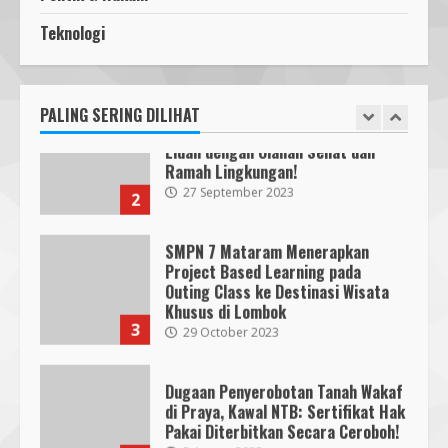
Segini Harga Resmi iPhone 15 di
Indonesia
Teknologi
Pawon Pengsong NTB: Memanjakan
14 October 2023
4
Lidah dengan Olahan Sehat dan
Ramah Lingkungan!
27 September 2023
PALING SERING DILIHAT
2
KKN 40 UMMAT Bersama BPBD
Lombok Barat Bangun Generasi
Tangguh melalui Edukasi dan
SMPN 7 Mataram Menerapkan
Simulasi Mitigasi Bencana
Project Based Learning pada
5
4 August 2026
Outing Class ke Destinasi Wisata
Khusus di Lombok
3
29 October 2023
Dugaan Penyerobotan Tanah Wakaf
di Praya, Kawal NTB: Sertifikat Hak
Pakai Diterbitkan Secara Ceroboh!
5 August 2025
4