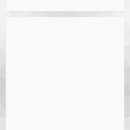
1
5 June 2025
Pawon Pengsong NTB: Memanjakan
Lidah dengan Olahan Sehat dan
Ramah Lingkungan!
27 September 2023
2
SMPN 7 Mataram Menerapkan
Project Based Learning pada
Outing Class ke Destinasi Wisata
Khusus di Lombok
3
29 October 2023
Dugaan Penyerobotan Tanah Wakaf
di Praya, Kawal NTB: Sertifikat Hak
Pakai Diterbitkan Secara Ceroboh!
5 August 2025
4