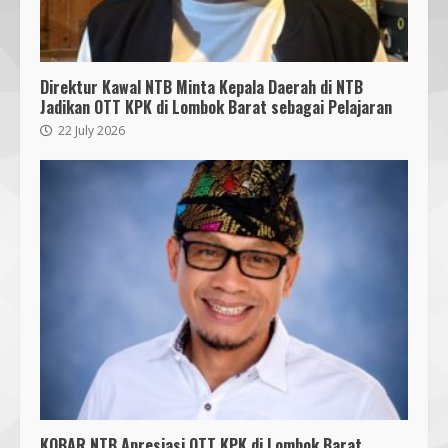
Indonesia
14 October 2023
4
Direktur Kawal NTB Minta Kepala Daerah di NTB
KKN 40 UMMAT Bersama BPBD
Jadikan OTT KPK di Lombok Barat sebagai Pelajaran
Lombok Barat Bangun Generasi
Tangguh melalui Edukasi dan
22 July 2026
Simulasi Mitigasi Bencana
5
4 August 2026
Mahasiswa Biologi UNIZAR Jalani
PKL di Balai Karantina NTB,
Perkuat Kompetensi Biosafety
4 August 2026
6
Pendaftaran Nomor Seluler
Menggunakan Biometrik, Efektif?
7 July 2026
7
KOBAR NTB Apresiasi OTT KPK di Lombok Barat,