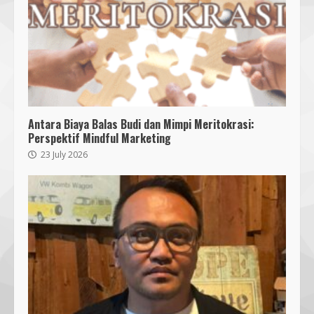
Antara Biaya Balas Budi dan Mimpi Meritokrasi:
Perspektif Mindful Marketing
23 July 2026
Bukan Sekadar Bersih-Bersih, KKN
UMMAT dan Warga Sesela Perkuat
Ketangguhan Desa dari Risiko
Bencana
3
18 July 2026
Segini Harga Resmi iPhone 15 di