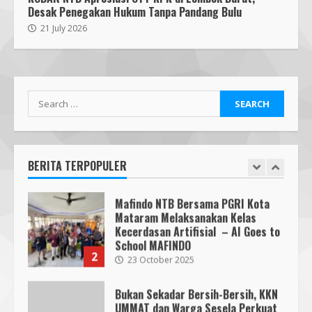
Desak Penegakan Hukum Tanpa Pandang Bulu
Mafindo NTB Bersama Pesantren
21 July 2026
Alam Sayang Ibu Lombok Barat
Melaksanakan Kegiatan
Implementasi AI Ready Asean Bagi
Para Pendidik
1
19 January 2026
Search
Mafindo NTB Bersama PGRI Kota
for:
Mataram Melaksanakan Kelas
Kecerdasan Artifisial – AI Goes to
School MAFINDO
BERITA TERPOPULER
2
23 October 2025
Bukan Sekadar Bersih-Bersih, KKN
UMMAT dan Warga Sesela Perkuat
Ketangguhan Desa dari Risiko
Bencana
3
18 July 2026
Segini Harga Resmi iPhone 15 di