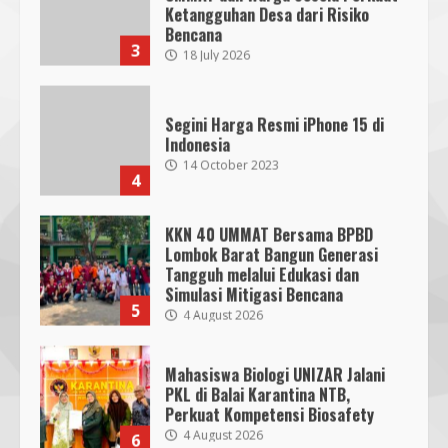
Indonesia
14 October 2023
4
KKN 40 UMMAT Bersama BPBD
Lombok Barat Bangun Generasi
Tangguh melalui Edukasi dan
SMPN 7 Mataram Menerapkan
Simulasi Mitigasi Bencana
Project Based Learning pada
5
4 August 2026
Outing Class ke Destinasi Wisata
Khusus di Lombok
3
29 October 2023
Mahasiswa Biologi UNIZAR Jalani
PKL di Balai Karantina NTB,
Perkuat Kompetensi Biosafety
Dugaan Penyerobotan Tanah Wakaf
4 August 2026
6
di Praya, Kawal NTB: Sertifikat Hak
Pakai Diterbitkan Secara Ceroboh!
5 August 2025
4
Pendaftaran Nomor Seluler
Menggunakan Biometrik, Efektif?
7 July 2026
Hj. Nurhaidah Ucapkan Selamat
7