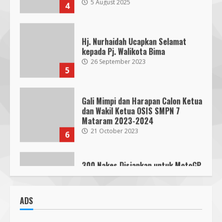
Hj. Nurhaidah Ucapkan Selamat
kepada Pj. Walikota Bima
26 September 2023
5
Gali Mimpi dan Harapan Calon Ketua
dan Wakil Ketua OSIS SMPN 7
Mataram 2023-2024
21 October 2023
6
300 Nakes Disiapkan untuk MotoGP
Mandalika 2023, Fasilitas Medis di
RSUD NTB Siap Menangani
30 September 2023
7
Parkir Semrawut di Depan RS
Cahaya Medika Praya Dikeluhkan
ADS
Warga, Kawal NTB Desak
Penegakan Aturan